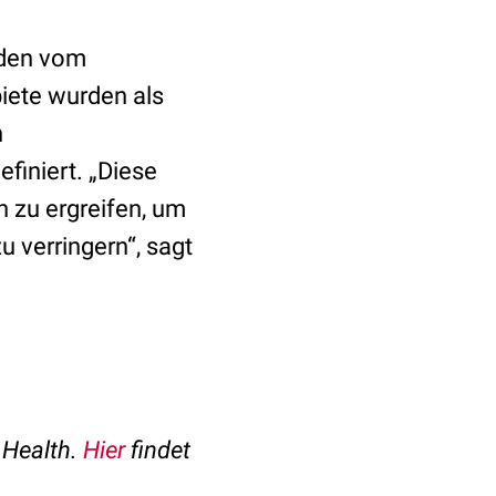
rden vom
iete wurden als
n
iniert. „Diese
 zu ergreifen, um
 verringern“, sagt
 Health.
Hier
findet