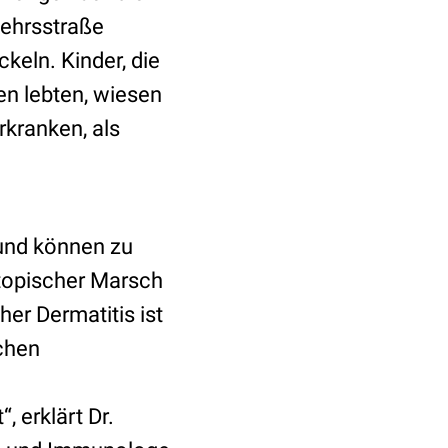
kehrsstraße
keln. Kinder, die
en lebten, wiesen
rkranken, als
 und können zu
atopischer Marsch
er Dermatitis ist
schen
 erklärt Dr.