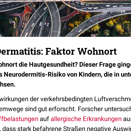
ermatitis: Faktor Wohnort
ohnort die Hautgesundheit? Dieser Frage gin
s Neurodermitis-Risiko von Kindern, die in un
hsen.
wirkungen der verkehrsbedingten Luftverschm
emwege sind gut erforscht. Forscher untersuch
ffbelastungen
auf
allergische Erkrankungen
aus
s, dass stark befahrene Straßen negative Auswi