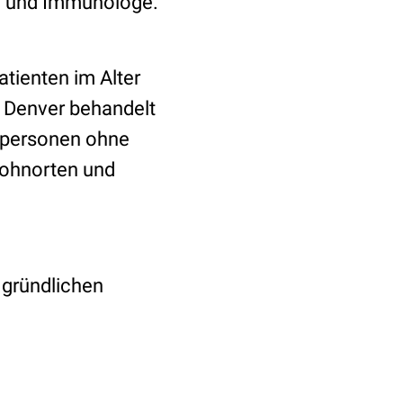
ge und Immunologe.
tienten im Alter
in Denver behandelt
llpersonen ohne
Wohnorten und
 gründlichen