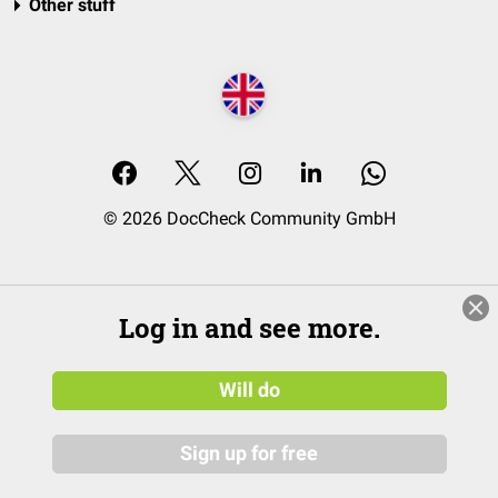
Other stuff
© 2026 DocCheck Community GmbH
Log in and see more.
Will do
Sign up for free