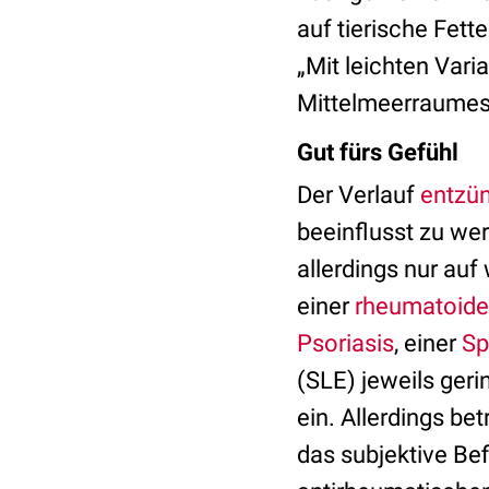
auf tierische Fett
„Mit leichten Vari
Mittelmeerraumes
Gut fürs Gefühl
Der Verlauf
entzün
beeinflusst zu we
allerdings nur au
einer
rheumatoiden
Psoriasis
, einer
Sp
(SLE) jeweils geri
ein. Allerdings be
das subjektive Be