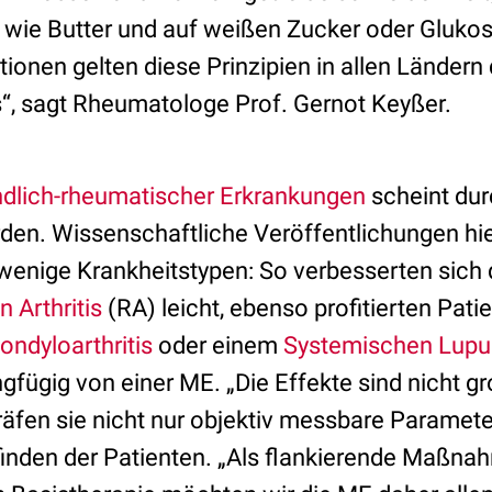
e wie Butter und auf weißen Zucker oder Glukos
ationen gelten diese Prinzipien in allen Ländern
“, sagt Rheumatologe Prof. Gernot Keyßer.
dlich-rheumatischer Erkrankungen
scheint dur
rden. Wissenschaftliche Veröffentlichungen hi
f wenige Krankheitstypen: So verbesserten sic
 Arthritis
(RA) leicht, ebenso profitierten Pati
ondyloarthritis
oder einem
Systemischen Lupu
ngfügig von einer ME. „Die Effekte sind nicht g
träfen sie nicht nur objektiv messbare Paramet
finden der Patienten. „Als flankierende Maßna