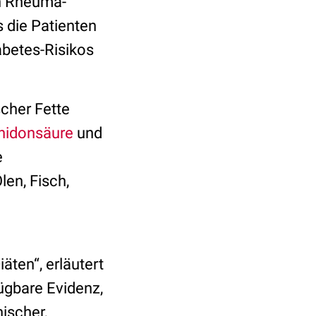
en Rheuma-
s die Patienten
abetes-Risikos
cher Fette
hidonsäure
und
e
len, Fisch,
ten“, erläutert
ügbare Evidenz,
nischer,