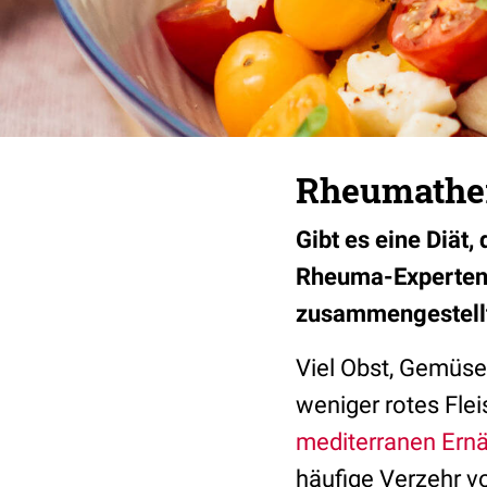
Rheumather
Gibt es eine Diät
Rheuma-Experten 
zusammengestellt
Viel Obst, Gemüse
weniger rotes Fle
mediterranen Ern
häufige Verzehr v