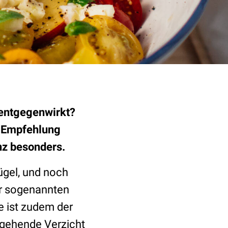
 entgegenwirkt?
e Empfehlung
nz besonders.
ügel, und noch
er sogenannten
e ist zudem der
tgehende Verzicht