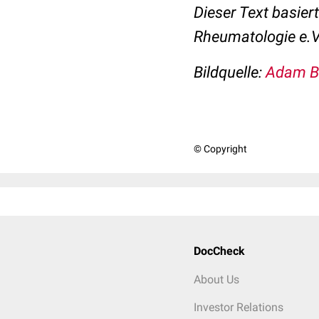
Dieser Text basier
Rheumatologie e.V
Bildquelle:
Adam Ba
© Copyright
DocCheck
About Us
Investor Relations