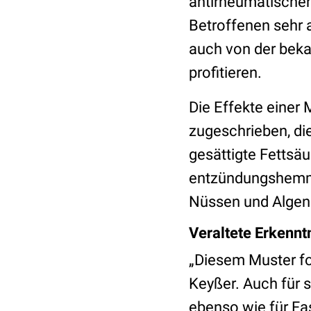
antirheumatischen
Betroffenen sehr a
auch von der beka
profitieren.
Die Effekte einer
zugeschrieben, di
gesättigte Fettsä
entzündungshem
Nüssen und Algen
Veraltete Erkennt
„Diesem Muster fo
Keyßer. Auch für 
ebenso wie für Fa