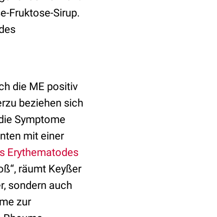
e-Fruktose-Sirup.
 des
ch die ME positiv
erzu beziehen sich
h die Symptome
enten mit einer
s Erythematodes
roß“, räumt Keyßer
er, sondern auch
hme zur