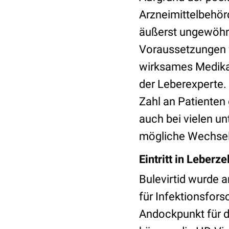
Arzneimittelbehör
äußerst ungewöhnli
Voraussetzungen fü
wirksames Medikam
der Leberexperte. 
Zahl an Patienten
auch bei vielen u
mögliche Wechsel
Eintritt in Leberze
Bulevirtid wurde 
für Infektionsfor
Andockpunkt für di