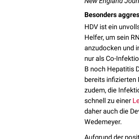
New England Journ
Besonders aggres
HDV ist ein unvoll
Helfer, um sein RN
anzudocken und in
nur als Co-Infekti
B noch Hepatitis D
bereits infiziert
zudem, die Infekti
schnell zu einer
Le
daher auch die Devi
Wedemeyer.
Aufgrund der posit