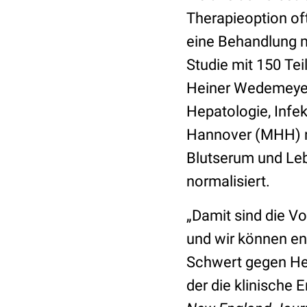
Therapieoption oft
eine Behandlung m
Studie mit 150 Te
Heiner Wedemeyer 
Hepatologie, Infe
Hannover (MHH) n
Blutserum und Leb
normalisiert.
„Damit sind die V
und wir können en
Schwert gegen Hepa
der die klinische 