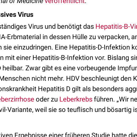
al of Medicine
veröffentlicht
.
sives Virus
ständiges Virus und benötigt das
Hepatitis-B-Vi
A-Erbmaterial in dessen Hülle zu verpacken, an
 sie einzudringen. Eine Hepatitis-D-Infektion
on mit einer Hepatitis-B-Infektion vor. Bislang s
 heilbar. Zwar gibt es eine vorbeugende Impfung
en Menschen nicht mehr. HDV beschleunigt den K
onskrankheit Hepatitis D gilt als besonders ag
berzirrhose
oder zu
Leberkrebs
führen. „Wir n
l-Variante, weil sie so teuflisch und bösartig is
iven Ergebnisse einer früheren Studie hatte d