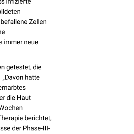
 infizierte
ildeten
 befallene Zellen
ne
es immer neue
n getestet, die
. „Davon hatte
vernarbtes
er die Haut
4 Wochen
herapie berichtet,
sse der Phase-III-