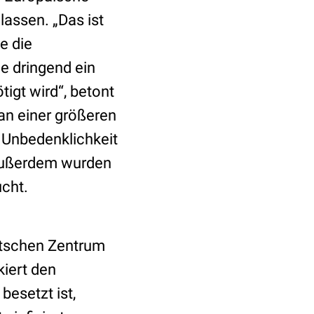
assen. „Das ist
e die
ie dringend ein
gt wird“, betont
 an einer größeren
 Unbedenklichkeit
 Außerdem wurden
cht.
utschen Zentrum
kiert den
besetzt ist,