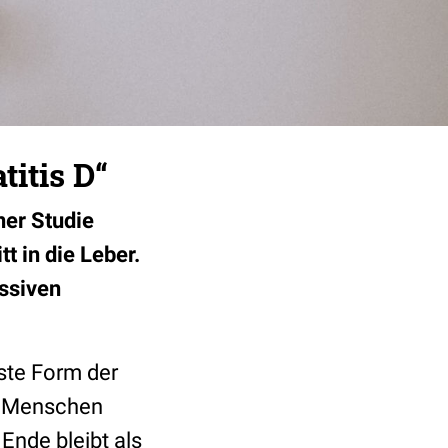
titis D“
ner Studie
t in die Leber.
ssiven
ste Form der
en Menschen
 Ende bleibt als