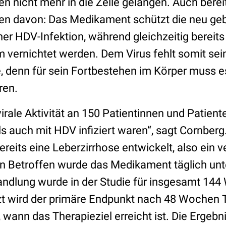
n nicht mehr in die Zelle gelangen. Auch bereits
eren davon: Das Medikament schützt die neu geb
ner HDV-Infektion, während gleichzeitig bereits
ernichtet werden. Dem Virus fehlt somit sei
, denn für sein Fortbestehen im Körper muss 
ren.
virale Aktivität an 150 Patientinnen und Patiente
s auch mit HDV infiziert waren“, sagt Cornberg
ereits eine Leberzirrhose entwickelt, also ein 
 Betroffen wurde das Medikament täglich unt
handlung wurde in der Studie für insgesamt 14
zt wird der primäre Endpunkt nach 48 Wochen T
, wann das Therapieziel erreicht ist. Die Ergebni