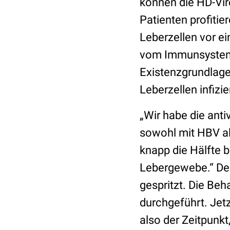
können die HD-Vire
Patienten profiti
Leberzellen vor ei
vom Immunsystem v
Existenzgrundlage
Leberzellen infizie
„Wir habe die anti
sowohl mit HBV al
knapp die Hälfte b
Lebergewebe.“ Den
gespritzt. Die Be
durchgeführt. Jet
also der Zeitpunkt