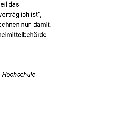
eil das
träglich ist“,
rechnen nun damit,
neimittelbehörde
n Hochschule