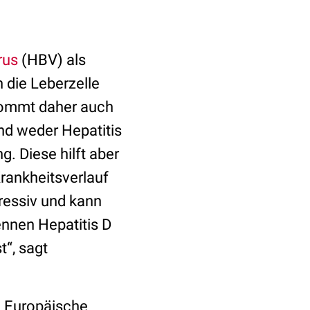
rus
(HBV) als
 die Leberzelle
 kommt daher auch
ind weder Hepatitis
. Diese hilft aber
rankheitsverlauf
gressiv und kann
ennen Hepatitis D
t“, sagt
ie Europäische