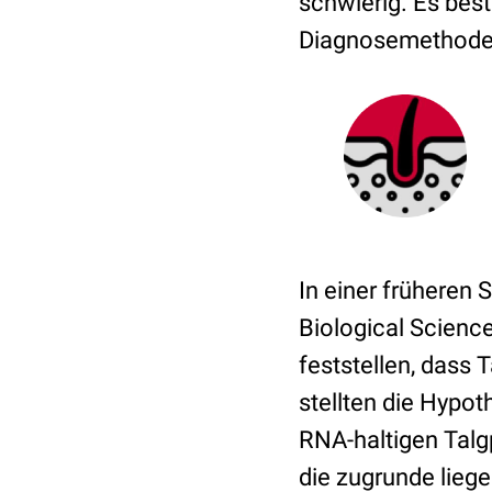
schwierig. Es best
Diagnosemethode
In einer früheren 
Biological Scienc
feststellen, dass
stellten die Hypot
RNA-haltigen Talg
die zugrunde lieg