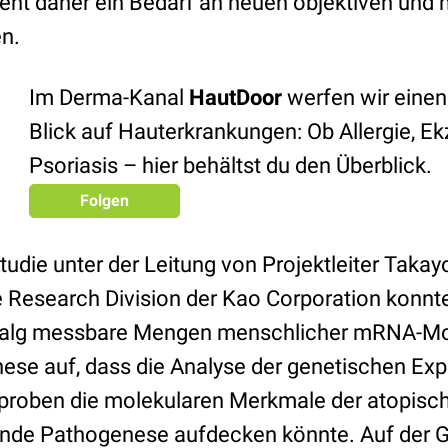
eht daher ein Bedarf an neuen objektiven und n
n.
Im Derma-Kanal
HautDoor
werfen wir einen
Blick auf Hauterkrankungen: Ob Allergie, E
Psoriasis – hier behältst du den Überblick.
Folgen
Studie unter der Leitung von Projektleiter Taka
e Research Division der Kao Corporation konnt
 Talg messbare Mengen menschlicher mRNA-Mol
hese auf, dass die Analyse der genetischen Ex
proben die molekularen Merkmale der atopisch
ende Pathogenese aufdecken könnte. Auf der G