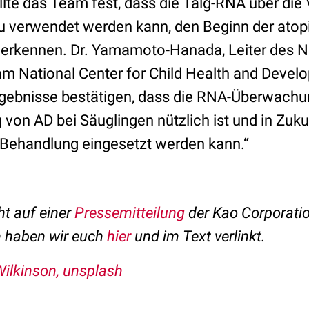
ellte das Team fest, dass die Talg-RNA über di
u verwendet werden kann, den Beginn der atop
 erkennen. Dr. Yamamoto-Hanada, Leiter des Na
am National Center for Child Health and Devel
Ergebnisse bestätigen, dass die RNA-Überwach
von AD bei Säuglingen nützlich ist und in Zuku
Behandlung eingesetzt werden kann.“
ht auf einer
Pressemitteilung
der Kao Corporatio
n haben wir euch
hier
und im Text verlinkt.
ilkinson, unsplash