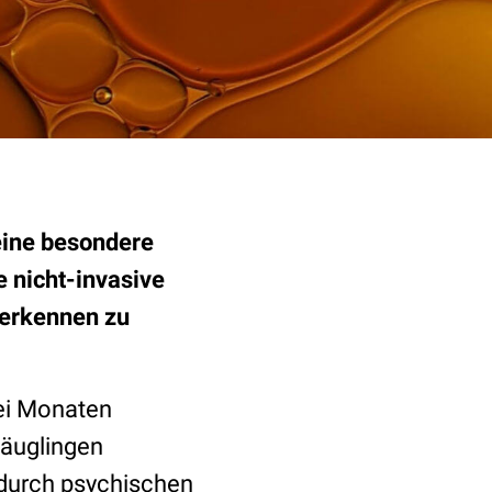
 eine besondere
 nicht-invasive
 erkennen zu
wei Monaten
Säuglingen
 durch psychischen