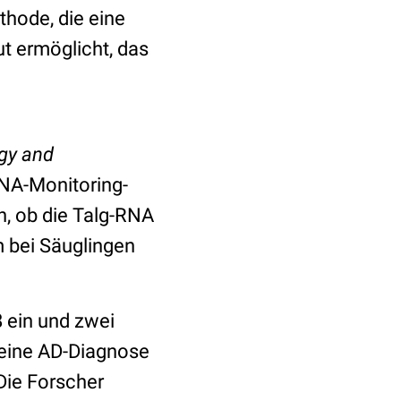
hode, die eine
t ermöglicht, das
gy and
RNA-Monitoring-
n, ob die Talg-RNA
m bei Säuglingen
 ein und zwei
 eine AD-Diagnose
Die Forscher