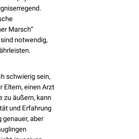
rgniserregend.
ische
her Marsch“
 sind notwendig,
hrleisten.
h schwierig sein,
Eltern, einen Arzt
e zu äußern, kann
ität und Erfahrung
g genauer, aber
äuglingen