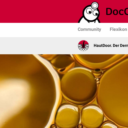
Community
Flexikon
HautDoor. Der Der