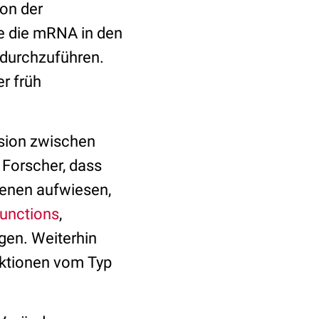
von der
e die mRNA in den
 durchzuführen.
r früh
ssion zwischen
 Forscher, dass
Genen aufwiesen,
Junctions
,
gen. Weiterhin
aktionen vom Typ