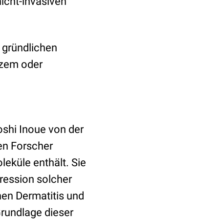
icht-invasiven
 gründlichen
kzem oder
yoshi Inoue von der
en Forscher
eküle enthält. Sie
pression solcher
en Dermatitis und
rundlage dieser