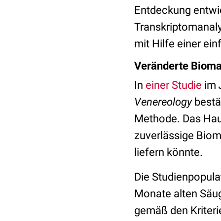
Entdeckung entwic
Transkriptomanal
mit Hilfe einer e
Veränderte Bioma
In
einer Studie
im
Venereology
bestä
Methode. Das Haupt
zuverlässige Biom
liefern könnte.
Die Studienpopula
Monate alten Säug
gemäß den Kriteri