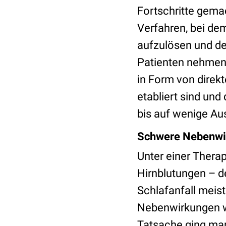
Fortschritte gema
Verfahren, bei de
aufzulösen und de
Patienten nehme
in Form von direkt
etabliert sind und
bis auf wenige Au
Schwere Nebenwi
Unter einer Therap
Hirnblutungen – d
Schlafanfall meis
Nebenwirkungen w
Tatsache ging man