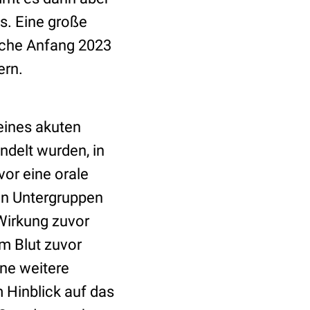
s. Eine große
lche Anfang 2023
ern.
eines akuten
delt wurden, in
or eine orale
in Untergruppen
-Wirkung zuvor
im Blut zuvor
hne weitere
 Hinblick auf das