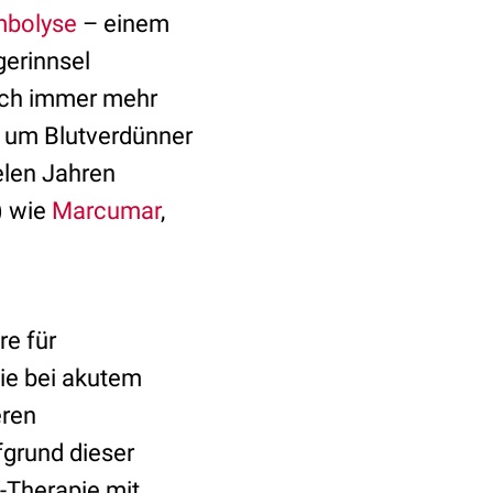
mbolyse
– einem
gerinnsel
och immer mehr
h um Blutverdünner
elen Jahren
 wie
Marcumar
,
re für
ie bei akutem
eren
grund dieser
-Therapie mit