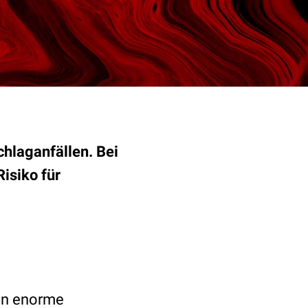
chlaganfällen. Bei
isiko für
ten enorme