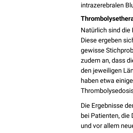
intrazerebralen Bl
Thrombolysethera
Natürlich sind di
Diese ergeben sic
gewisse Stichprob
zudem an, dass di
den jeweiligen Lä
haben etwa einige
Thrombolysedosis 
Die Ergebnisse de
bei Patienten, die
und vor allem neu