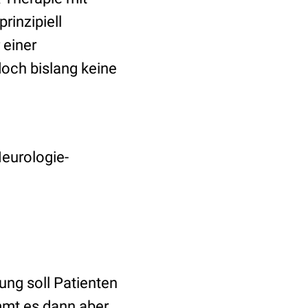
inzipiell
 einer
doch bislang keine
Neurologie-
ung soll Patienten
mmt es dann aber