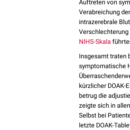
Auftreten von sym
Verabreichung der
intrazerebrale Bl
Verschlechterung
NIHS-Skala
führte
Insgesamt traten b
symptomatische H
Überraschenderweis
kürzlicher DOAK-E
betrug die adjusti
zeigte sich in al
Selbst bei Patient
letzte DOAK-Table