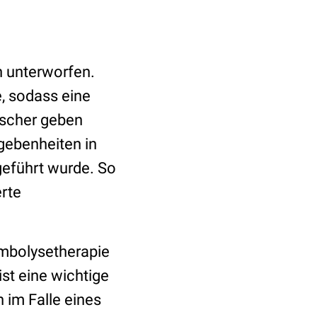
n unterworfen.
, sodass eine
rscher geben
gebenheiten in
geführt wurde. So
erte
ombolysetherapie
ist eine wichtige
 im Falle eines