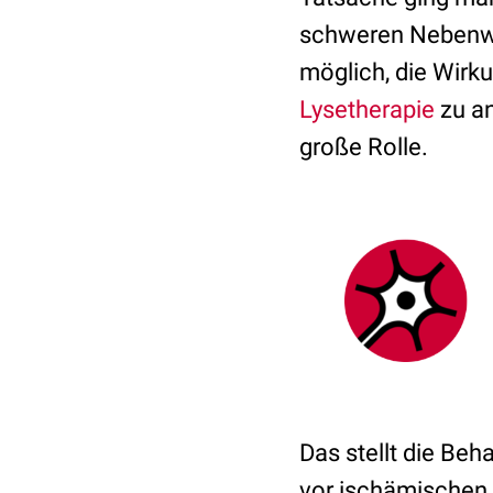
schweren Nebenwir
möglich, die Wirku
Lysetherapie
zu an
große Rolle.
Das stellt die Beh
vor ischämischen 