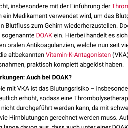
cht, insbesondere mit der Einführung der
Thro
m ein Medikament verwendet wird, um das Blut
n Blutfluss zum Gehirn wiederherzustellen. D
n sogenannte
DOAK
ein. Hierbei handelt es sic
en oralen Antikoagulanzien, welche nun seit vi
 die altbekannten
Vitamin-K-Antagonisten
(VKA)
snahmen, praktisch komplett abgelöst haben.
rkungen: Auch bei DOAK?
ie mit VKA ist das Blutungsrisiko – insbesonde
eutlich erhöht, sodass eine Thrombolysetherap
t nicht durchgeführt werden kann, da mit schw
ie Hirnblutungen gerechnet werden muss. Auf
 lange davon aus, dass auch unter einer DOAK