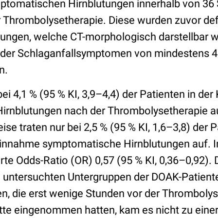
ptomatischen Hirnblutungen innerhalb von 36
 Thrombolysetherapie. Diese wurden zuvor defi
utungen, welche CT-morphologisch darstellbar w
 der Schlaganfallsymptomen von mindestens 4
n.
ei 4,1 % (95 % KI, 3,9–4,4) der Patienten in der
irnblutungen nach der Thrombolysetherapie a
e traten nur bei 2,5 % (95 % KI, 1,6–3,8) der P
innahme symptomatische Hirnblutungen auf. I
erte Odds-Ratio (OR) 0,57 (95 % KI, 0,36–0,92).
len untersuchten Untergruppen der DOAK-Patient
en, die erst wenige Stunden vor der Thrombolys
tte eingenommen hatten, kam es nicht zu eine