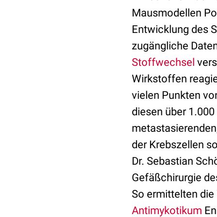
Mausmodellen Pote
Entwicklung des S
zugängliche Daten
Stoffwechsel
vers
Wirkstoffen reagi
vielen Punkten vo
diesen über 1.000
metastasierenden
der Krebszellen s
Dr. Sebastian Schöl
Gefäßchirurgie des
So ermittelten di
Antimykotikum
En