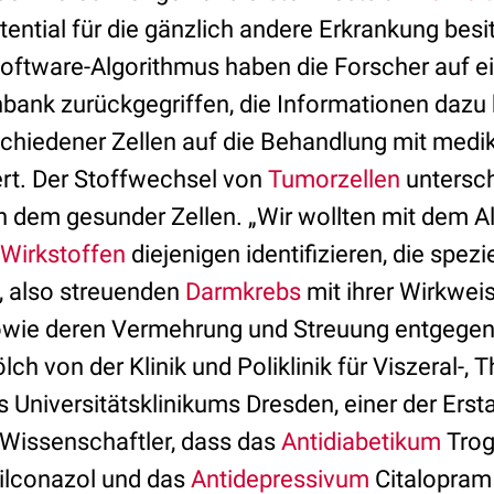
ntial für die gänzlich andere Erkrankung besit
oftware-Algorithmus haben die Forscher auf ei
bank zurückgegriffen, die Informationen dazu b
chiedener Zellen auf die Behandlung mit med
ert. Der Stoffwechsel von
Tumorzellen
untersch
n dem gesunder Zellen. „Wir wollten mit dem A
Wirkstoffen
diejenigen identifizieren, die spezi
, also streuenden
Darmkrebs
mit ihrer Wirkwe
owie deren Vermehrung und Streuung entgegenw
ch von der Klinik und Poliklinik für Viszeral-, 
 Universitätsklinikums Dresden, einer der Erst
e Wissenschaftler, dass das
Antidiabetikum
Trog
ilconazol und das
Antidepressivum
Citalopram