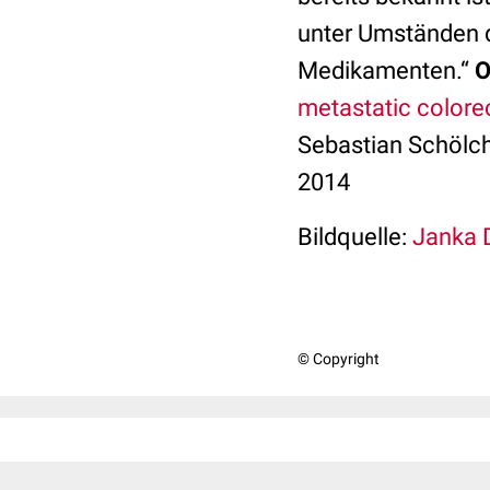
unter Umständen d
Medikamenten.“
O
metastatic colorec
Sebastian Schölch 
2014
Bildquelle:
Janka 
© Copyright