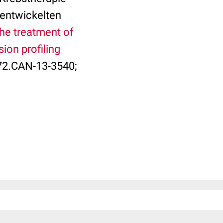
 entwickelten
the treatment of
ion profiling
472.CAN-13-3540;