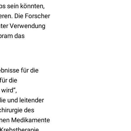
s sein könnten,
eren. Die Forscher
unter Verwendung
opram das
bnisse für die
für die
wird“,
ie und leitender
chirurgie des
denen Medikamente
e Krebstherapie