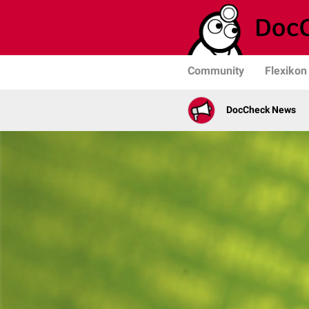
Community
Flexikon
DocCheck News