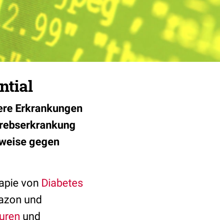
ntial
dere Erkrankungen
krebserkrankung
rweise gegen
rapie von
Diabetes
tazon und
turen
und