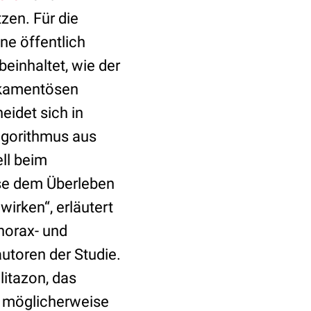
zen. Für die
ne öffentlich
einhaltet, wie der
ikamentösen
eidet sich in
lgorithmus aus
ell beim
ise dem Überleben
irken“, erläutert
Thorax- und
autoren der Studie.
litazon, das
 möglicherweise