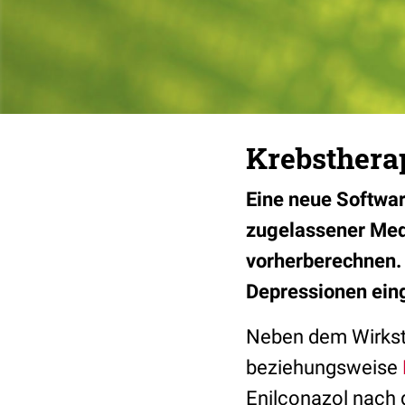
Krebstherap
Eine neue Softwar
zugelassener Med
vorherberechnen. 
Depressionen eing
Neben dem Wirks
beziehungsweise
Enilconazol nach