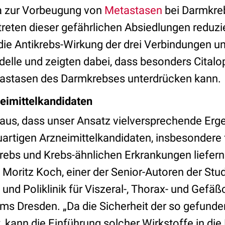
a zur Vorbeugung von
Metastasen
bei Darmkreb
treten dieser gefährlichen Absiedlungen reduzi
die Antikrebs-Wirkung der drei Verbindungen 
elle und zeigten dabei, dass besonders Cital
tastasen des Darmkrebses unterdrücken kann.
eimittelkandidaten
raus, dass unser Ansatz vielversprechende Erge
artigen Arzneimittelkandidaten, insbesondere 
ebs und Krebs-ähnlichen Erkrankungen liefern 
. Moritz Koch, einer der Senior-Autoren der Stud
 und Poliklinik für Viszeral-, Thorax- und Gefäß
kums Dresden. „Da die Sicherheit der so gefun
t, kann die Einführung solcher Wirkstoffe in di