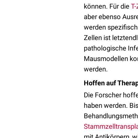
können. Für die
T-
aber ebenso Ausr
werden spezifisc
Zellen ist letzten
pathologische Infe
Mausmodellen kon
werden.
Hoffen auf Thera
Die Forscher hoff
haben werden. Bis 
Behandlungsmethod
Stammzelltranspl
mit Antikörpern, w