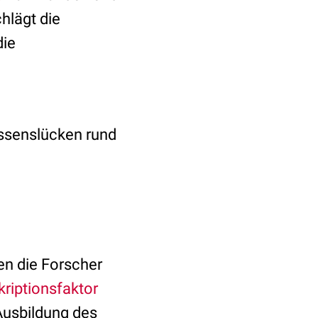
hlägt die
die
issenslücken rund
n die Forscher
kriptionsfaktor
 Ausbildung des