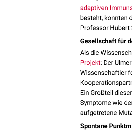
adaptiven Immun
besteht, konnten 
Professor Hubert
Gesellschaft für 
Als die Wissenscha
Projekt
: Der Ulmer
Wissenschaftler 
Kooperationspartn
Ein Großteil diese
Symptome wie der 
aufgetretene Muta
Spontane Punktmu