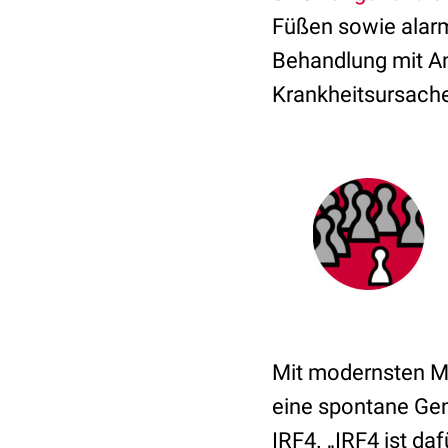
Füßen sowie alar
Behandlung mit An
Krankheitsursache
Mit modernsten M
eine spontane Gen
IRF4. „IRF4 ist da