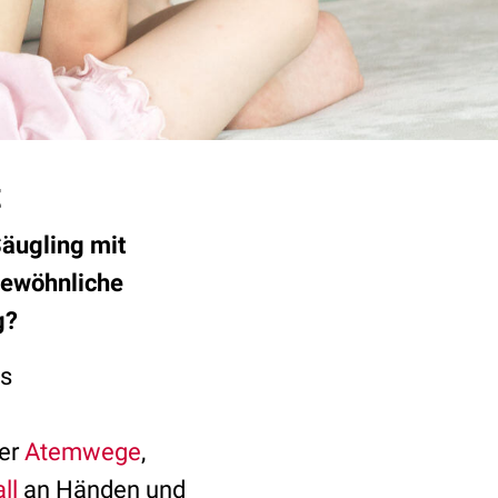
t
Säugling mit
gewöhnliche
g?
as
der
Atemwege
,
ll
an Händen und