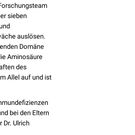
s Forschungsteam
der sieben
 und
wäche auslösen.
ndenden Domäne
 die Aminosäure
aften des
m Allel auf und ist
Immundefizienzen
nd bei den Eltern
 Dr. Ulrich