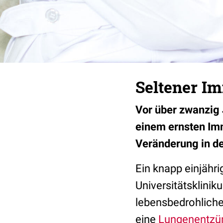
Seltener I
Vor über zwanzig 
einem ernsten Im
Veränderung in d
Ein knapp einjähr
Universitätsklinik
lebensbedrohlich
eine
Lungenentzü