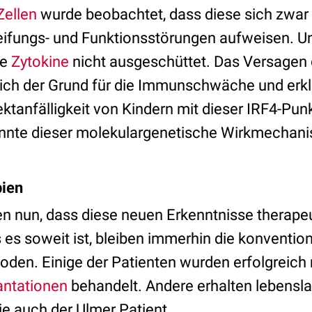
Zellen
wurde beobachtet, dass diese sich zwar r
eifungs- und Funktionsstörungen aufweisen. U
he
Zytokine
nicht ausgeschüttet. Das Versagen d
dlich der Grund für die Immunschwäche und erkl
ktanfälligkeit von Kindern mit dieser IRF4-Pun
nte dieser molekulargenetische Wirkmechanism
pien
en nun, dass diese neuen Erkenntnisse therap
es soweit ist, bleiben immerhin die konvention
en. Einige der Patienten wurden erfolgreich 
antationen
behandelt. Andere erhalten lebensla
ie auch der Ulmer Patient.