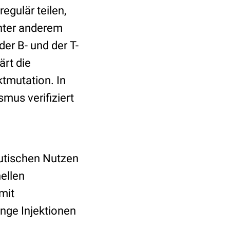
egulär teilen,
nter anderem
er B- und der T-
ärt die
ktmutation. In
us verifiziert
eutischen Nutzen
ellen
mit
nge Injektionen