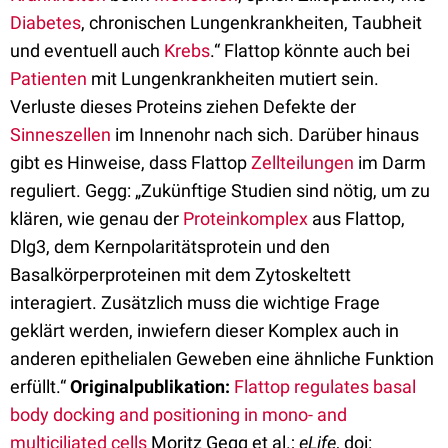
Diabetes
, chronischen Lungenkrankheiten, Taubheit
und eventuell auch
Krebs
.“ Flattop könnte auch bei
Patienten
mit Lungenkrankheiten mutiert sein.
Verluste dieses Proteins ziehen Defekte der
Sinneszellen
im Innenohr nach sich. Darüber hinaus
gibt es Hinweise, dass Flattop
Zellteilungen
im Darm
reguliert. Gegg: „Zukünftige Studien sind nötig, um zu
klären, wie genau der
Proteinkomplex
aus Flattop,
Dlg3, dem Kernpolaritätsprotein und den
Basalkörperproteinen mit dem Zytoskeltett
interagiert. Zusätzlich muss die wichtige Frage
geklärt werden, inwiefern dieser Komplex auch in
anderen epithelialen Geweben eine ähnliche Funktion
erfüllt.“
Originalpublikation:
Flattop regulates basal
body docking and positioning in mono- and
multiciliated cells
Moritz Gegg et al.;
eLife
, doi: