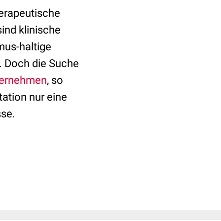
herapeutische
ind klinische
mus-haltige
h. Doch die Suche
ernehmen
, so
tation nur eine
sse.