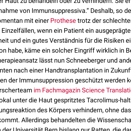
r Haut zu behandeln oder zu verhindern. Sie e
innahme von Immunsuppressiva.“ Deshalb, so der
omentan mit einer
Prothese
trotz der schlechte
n Einzelfällen, wenn ein Patient ein ausgepräg
eit und ein gutes Verständnis für die Risiken e
n habe, käme ein solcher Eingriff wirklich in B
herapieansatz lässt nun Schneeberger und and
nten nach einer Handtransplantation in Zukunft
en der Immunsuppression geschützt werden k
Forscherteam
im Fachmagazin Science Translati
n lokal unter die Haut gespritztes Tacrolimus-ha
ßungsreaktion des Körpers verhindern, ohne da
ommt. Allerdings behandelten die Wissenscha
 der Universität Bern bislang nur Ratten, die d