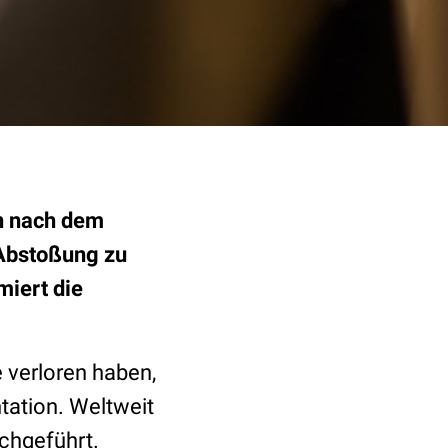
en nach dem
Abstoßung zu
miert die
 verloren haben,
ntation. Weltweit
chgeführt.