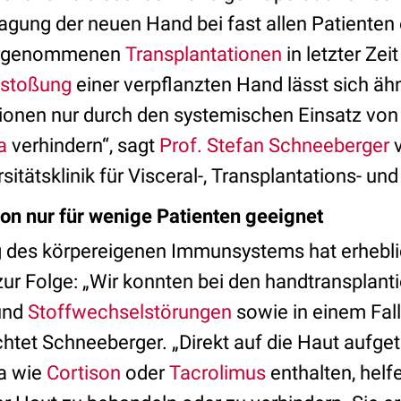
gung der neuen Hand bei fast allen Patienten er
 vorgenommenen
Transplantationen
in letzter Zei
stoßung
einer verpflanzten Hand lässt sich ähn
ionen nur durch den systemischen Einsatz von
a
verhindern“, sagt
Prof. Stefan Schneeberger
v
sitätsklinik für Visceral-, Transplantations- un
on nur für wenige Patienten geeignet
g des körpereigenen Immunsystems hat erhebl
ur Folge: „Wir konnten bei den handtransplant
und
Stoffwechselstörungen
sowie in einem Fal
chtet Schneeberger. „Direkt auf die Haut aufg
a wie
Cortison
oder
Tacrolimus
enthalten, helfe