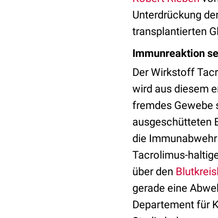
Unterdrückung der
transplantierten 
Immunreaktion set
Der Wirkstoff Tac
wird aus diesem e
fremdes Gewebe 
ausgeschütteten E
die Immunabwehr n
Tacrolimus-haltig
über den
Blutkreis
gerade eine Abwehr
Departement für K