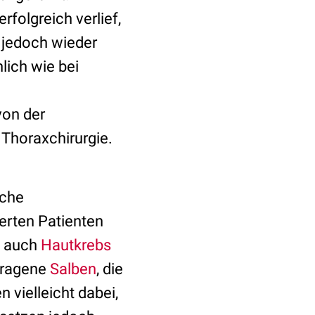
folgreich verlief,
t jedoch wieder
lich wie bei
on der
d Thoraxchirurgie.
iche
ierten Patienten
l auch
Hautkrebs
etragene
Salben
, die
n vielleicht dabei,