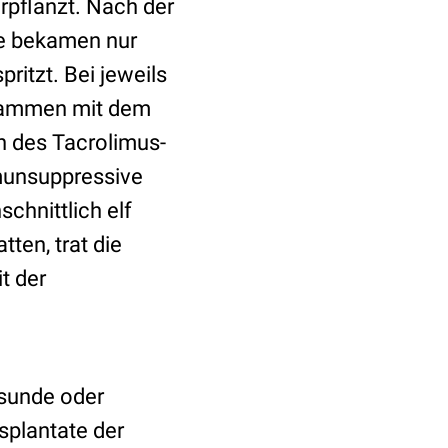
rpflanzt. Nach der
ere bekamen nur
ritzt. Bei jeweils
zusammen mit dem
on des Tacrolimus-
munsuppressive
chnittlich elf
ten, trat die
t der
esunde oder
splantate der