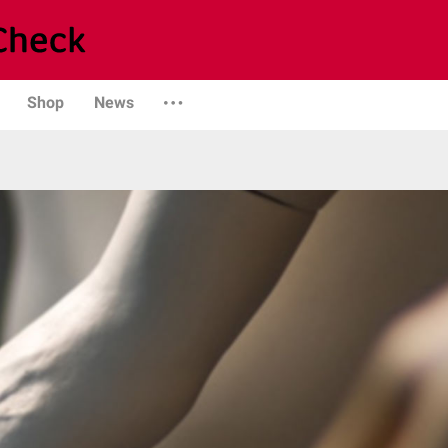
Shop
News