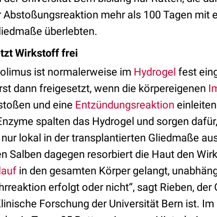
 Abstoßungsreaktion mehr als 100 Tagen mit e
Gliedmaße überlebten.
zt Wirkstoff frei
rolimus ist normalerweise im
Hydrogel
fest ein
rst dann freigesetzt, wenn die körpereigenen
I
stoßen und eine
Entzündungsreaktion
einleiten
nzyme spalten das Hydrogel und sorgen dafür
ur lokal in der transplantierten Gliedmaße aus
en Salben dagegen resorbiert die Haut den Wirk
lauf
in den gesamten Körper gelangt, unabhäng
reaktion erfolgt oder nicht“, sagt Rieben, der
linische Forschung der Universität Bern ist. I