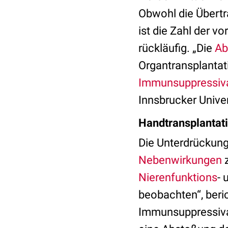
Obwohl die Übertra
ist die Zahl der
rückläufig. „Die
Ab
Organtransplantat
Immunsuppressiv
Innsbrucker Univer
Handtransplantati
Die Unterdrückun
Nebenwirkungen
z
Nierenfunktions
- 
beobachten“, beri
Immunsuppressiv