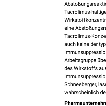
Abstoßungsreaktio
Tacrolimus-haltige 
Wirkstoffkonzentr
eine Abstoßungsrea
Tacrolimus-Konzent
auch keine der ty
Immunsuppression.
Arbeitsgruppe übe
des Wirkstoffs au
Immunsuppression 
Schneeberger, las
wahrscheinlich de
Pharmaunternehme