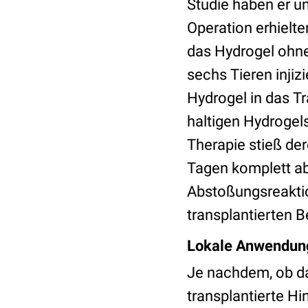
Studie haben er u
Operation erhielte
das Hydrogel ohne 
sechs Tieren inji
Hydrogel in das Tr
haltigen Hydrogel
Therapie stieß de
Tagen komplett ab.
Abstoßungsreaktio
transplantierten B
Lokale Anwendun
Je nachdem, ob da
transplantierte Hi