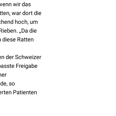
wenn wir das
tten, war dort die
ichend hoch, um
Rieben. „Da die
n diese Ratten
en der Schweizer
passte Freigabe
ner
de, so
erten Patienten