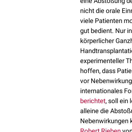
eine Abstoßung de
nicht die orale E
viele Patienten m
gut bedient. Nur i
körperlicher Ganzh
Handtransplantatio
experimenteller T
hoffen, dass Patie
vor Nebenwirkung
internationales 
berichtet
, soll ei
alleine die Absto
Nebenwirkungen k
Robert Rieben
von