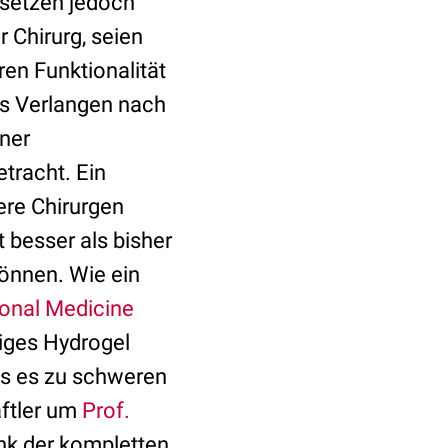
rsetzen jedoch
 Chirurg, seien
ren Funktionalität
tes Verlangen nach
iner
etracht. Ein
ere Chirurgen
 besser als bisher
önnen. Wie ein
onal Medicine
ltiges Hydrogel
ss es zu schweren
ftler um
Prof.
ank der kompletten