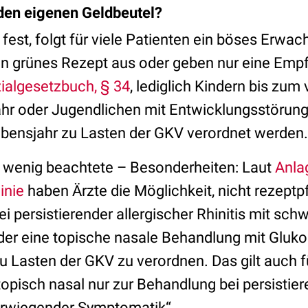
 den eigenen Geldbeutel?
 fest, folgt für viele Patienten ein böses Erwa
 ein grünes Rezept aus oder geben nur eine Em
zialgesetzbuch, § 34
, lediglich Kindern bis zum
hr oder Jugendlichen mit Entwicklungsstörun
ebensjahr zu Lasten der GKV verordnet werden.
 wenig beachtete – Besonderheiten: Laut
Anlag
inie
haben Ärzte die Möglichkeit, nicht rezeptpf
ei persistierender allergischer Rhinitis mit sc
der eine topische nasale Behandlung mit Gluko
zu Lasten der GKV zu verordnen. Das gilt auch f
topisch nasal nur zur Behandlung bei persistier
erwiegender Symptomatik“.