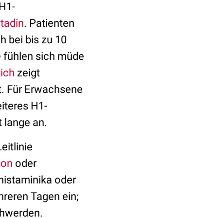
 H1-
tadin
. Patienten
h bei bis zu 10
e fühlen sich müde
ich
zeigt
ht. Für Erwachsene
eiteres H1-
t lange an.
itlinie
son
oder
histaminika oder
hreren Tagen ein;
schwerden.