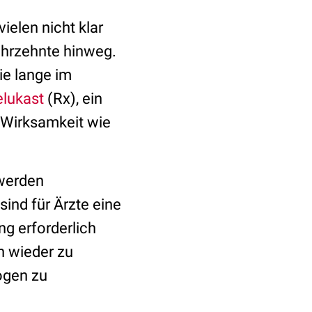
ielen nicht klar
ahrzehnte hinweg.
ie lange im
lukast
(Rx), ein
e Wirksamkeit wie
hwerden
ind für Ärzte eine
g erforderlich
n wieder zu
ogen zu