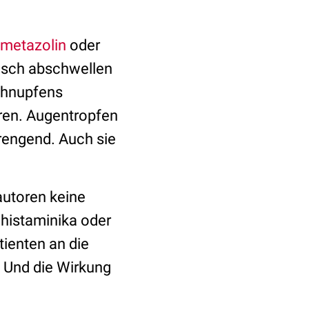
ometazolin
oder
rasch abschwellen
chnupfens
ren. Augentropfen
engend. Auch sie
autoren keine
histaminika oder
tienten an die
 Und die Wirkung