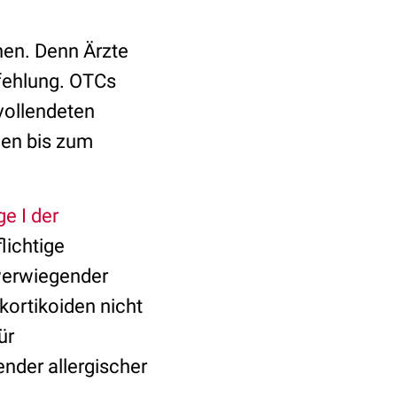
chen. Denn Ärzte
pfehlung. OTCs
 vollendeten
gen bis zum
e I der
lichtige
hwerwiegender
kortikoiden nicht
ür
ender allergischer