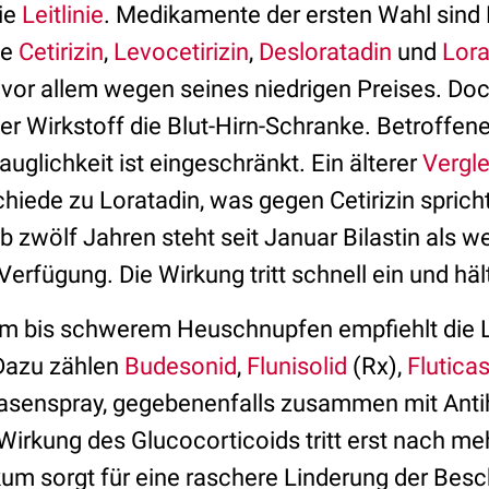
die
Leitlinie
. Medikamente der ersten Wahl sind
ie
Cetirizin
,
Levocetirizin
,
Desloratadin
und
Lora
 vor allem wegen seines niedrigen Preises. Doc
er Wirkstoff die Blut-Hirn-Schranke. Betroffen
auglichkeit ist eingeschränkt. Ein älterer
Vergle
chiede zu Loratadin, was gegen Cetirizin spric
 zwölf Jahren steht seit Januar Bilastin als w
erfügung. Die Wirkung tritt schnell ein und häl
m bis schwerem Heuschnupfen empfiehlt die Le
 Dazu zählen
Budesonid
,
Flunisolid
(Rx),
Flutica
asenspray, gegebenenfalls zusammen mit Anti
 Wirkung des Glucocorticoids tritt erst nach me
kum sorgt für eine raschere Linderung der Be