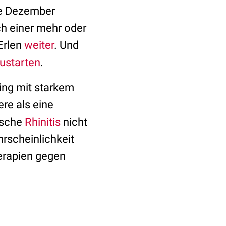
de Dezember
ch einer mehr oder
Erlen
weiter
. Und
ustarten
.
ling mit starkem
re als eine
ische
Rhinitis
nicht
rscheinlichkeit
erapien gegen