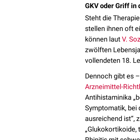
GKV oder Griff in
Steht die Therapie
stellen ihnen oft
können laut
V. So
zwölften Lebensja
vollendeten 18. L
Dennoch gibt es –
Arzneimittel-Richtl
Antihistaminika „b
Symptomatik, bei 
ausreichend ist“, 
„Glukokortikoide, 
Rhinitis mit schw