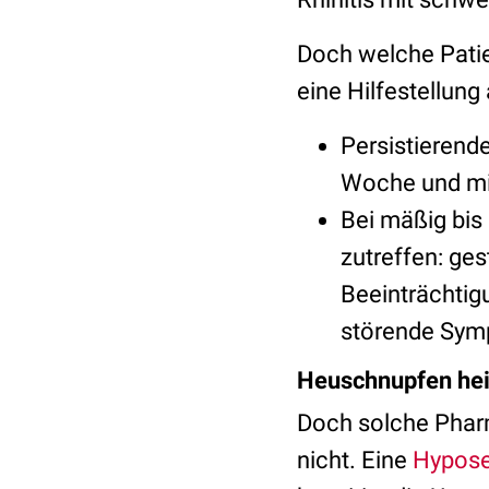
Doch welche Patien
eine Hilfestellung
Persistierend
Woche und mi
Bei mäßig bis
zutreffen: ges
Beeinträchtigu
störende Sym
Heuschnupfen hei
Doch solche Pharm
nicht. Eine
Hyposen