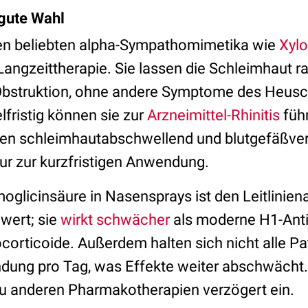
 gute Wahl
den beliebten alpha-Sympathomimetika wie
Xyl
Langzeittherapie. Sie lassen die Schleimhaut 
Obstruktion, ohne andere Symptome des Heus
lfristig können sie zur
Arzneimittel-Rhinitis
füh
en schleimhautabschwellend und blutgefäßver
nur zur kurzfristigen Anwendung.
oglicinsäure in Nasensprays ist den Leitlinien
wert; sie
wirkt schwächer
als moderne H1-Anti
corticoide. Außerdem halten sich nicht alle Pa
ung pro Tag, was Effekte weiter abschwächt.
 zu anderen Pharmakotherapien verzögert ein.