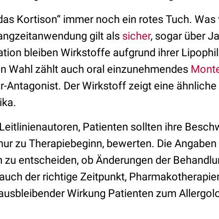
„das Kortison“ immer noch ein rotes Tuch. Was v
Langzeitanwendung gilt als
sicher
, sogar über J
ation bleiben Wirkstoffe aufgrund ihrer Lipophil
en Wahl zählt auch oral einzunehmendes
Monte
r-Antagonist. Der Wirkstoff zeigt eine ähnlich
ika.
 Leitlinienautoren, Patienten sollten ihre Besc
nur zu Therapiebeginn, bewerten. Die Angaben s
um zu entscheiden, ob Änderungen der Behandlun
 auch der richtige Zeitpunkt, Pharmakotherapie
ausbleibender Wirkung Patienten zum Allergol