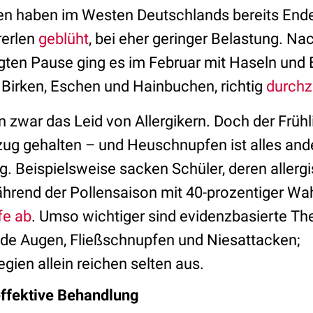
en haben im Westen Deutschlands bereits En
rerlen
geblüht
, bei eher geringer Belastung. Na
ten Pause ging es im Februar mit Haseln und 
 Birken, Eschen und Hainbuchen, richtig
durchz
 zwar das Leid von Allergikern. Doch der Früh
zug gehalten – und Heuschnupfen ist alles ande
g. Beispielsweise sacken Schüler, deren allerg
ährend der Pollensaison mit 40-prozentiger Wah
fe ab
. Umso wichtiger sind evidenzbasierte Th
de Augen, Fließschnupfen und Niesattacken;
ien allein reichen selten aus.
 effektive Behandlung