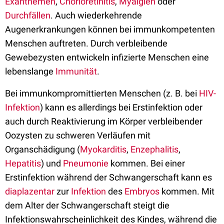
Exanthemen
,
Chorioretinitis
,
Myalgien
oder
Durchfällen
. Auch wiederkehrende
Augenerkrankungen können bei immunkompetenten
Menschen auftreten. Durch verbleibende
Gewebezysten entwickeln infizierte Menschen eine
lebenslange
Immunität
.
Bei immunkompromittierten Menschen (z. B. bei
HIV-
Infektion
) kann es allerdings bei Erstinfektion oder
auch durch Reaktivierung im Körper verbleibender
Oozysten zu schweren Verläufen mit
Organschädigung (
Myokarditis
,
Enzephalitis
,
Hepatitis
) und
Pneumonie
kommen. Bei einer
Erstinfektion während der Schwangerschaft kann es
diaplazentar
zur
Infektion
des
Embryos
kommen. Mit
dem Alter der Schwangerschaft steigt die
Infektionswahrscheinlichkeit des Kindes, während die