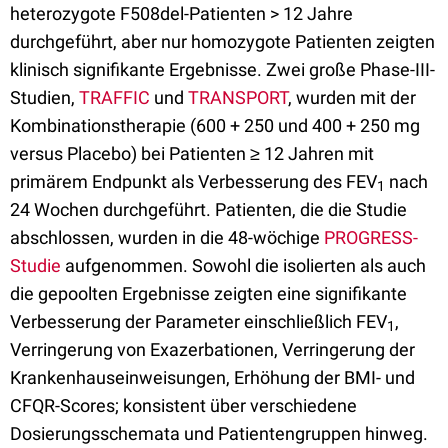
heterozygote F508del-Patienten > 12 Jahre
durchgeführt, aber nur homozygote Patienten zeigten
klinisch signifikante Ergebnisse. Zwei große Phase-III-
Studien,
TRAFFIC
und
TRANSPORT
, wurden mit der
Kombinationstherapie (600 + 250 und 400 + 250 mg
versus Placebo) bei Patienten ≥ 12 Jahren mit
primärem Endpunkt als Verbesserung des FEV
nach
1
24 Wochen durchgeführt. Patienten, die die Studie
abschlossen, wurden in die 48-wöchige
PROGRESS-
Studie
aufgenommen. Sowohl die isolierten als auch
die gepoolten Ergebnisse zeigten eine signifikante
Verbesserung der Parameter einschließlich FEV
,
1
Verringerung von Exazerbationen, Verringerung der
Krankenhauseinweisungen, Erhöhung der BMI- und
CFQR-Scores; konsistent über verschiedene
Dosierungsschemata und Patientengruppen hinweg.