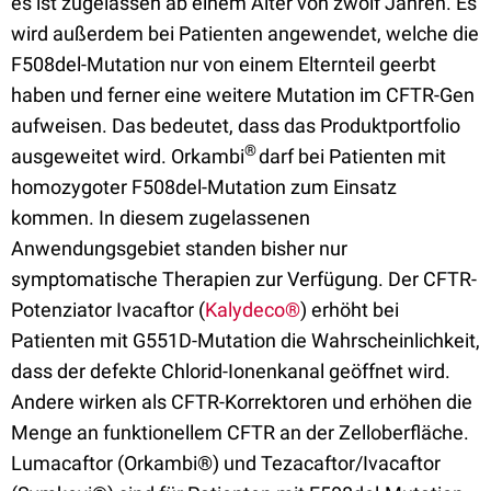
es ist zugelassen ab einem Alter von zwölf Jahren. Es
wird außerdem bei Patienten angewendet, welche die
F508del-Mutation nur von einem Elternteil geerbt
haben und ferner eine weitere Mutation im CFTR-Gen
aufweisen. Das bedeutet, dass das Produktportfolio
®
ausgeweitet wird. Orkambi
darf bei Patienten mit
homozygoter F508del-Mutation zum Einsatz
kommen. In diesem zugelassenen
Anwendungsgebiet standen bisher nur
symptomatische Therapien zur Verfügung. Der CFTR-
Potenziator Ivacaftor (
Kalydeco®
) erhöht bei
Patienten mit G551D-Mutation die Wahrscheinlichkeit,
dass der defekte Chlorid-Ionenkanal geöffnet wird.
Andere wirken als CFTR-Korrektoren und erhöhen die
Menge an funktionellem CFTR an der Zelloberfläche.
Lumacaftor (Orkambi®) und Tezacaftor/Ivacaftor