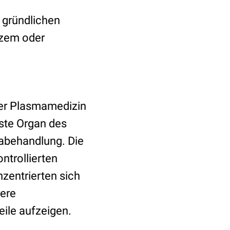
 gründlichen
kzem oder
der Plasmamedizin
hste Organ des
mabehandlung. Die
ntrollierten
zentrierten sich
rere
ile aufzeigen.