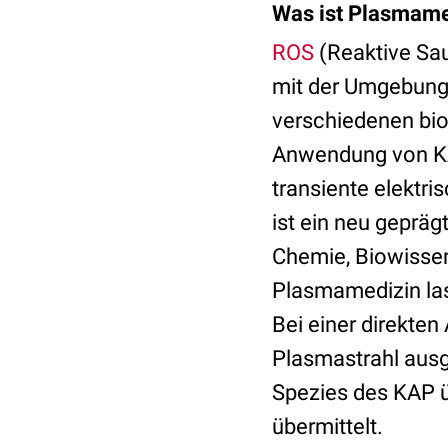
Was ist Plasmame
ROS
(Reaktive Sau
mit der Umgebungsl
verschiedenen bio
Anwendung von KA
transiente elektr
ist ein neu geprägt
Chemie, Biowisse
Plasmamedizin lass
Bei einer direkte
Plasmastrahl ausg
Spezies des KAP 
übermittelt.