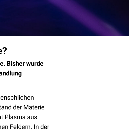
e?
e. Bisher wurde
handlung
menschlichen
tand der Materie
ht Plasma aus
en Feldern. In der