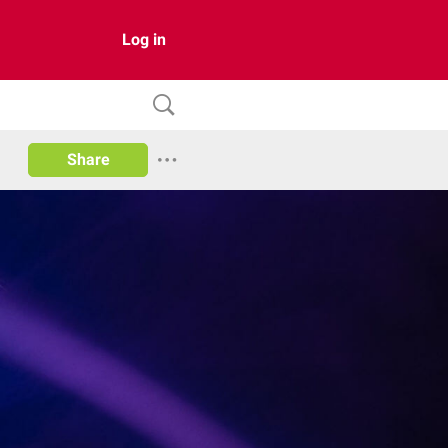
Log in
Share