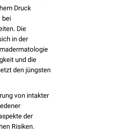
ohem Druck
 bei
iten. Die
ch in der
asmadermatologie
gkeit und die
etzt den jüngsten
rung von intakter
iedener
aspekte der
hen Risiken.