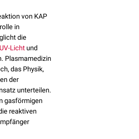
Reaktion von KAP
olle in
licht die
UV-Licht
und
en. Plasmamedizin
ach, das Physik,
en der
nsatz unterteilen.
em gasförmigen
ie reaktiven
 Empfänger