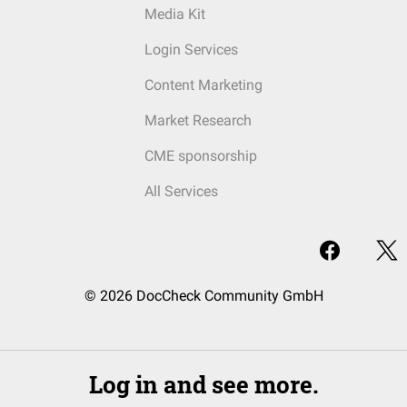
Media Kit
Login Services
Content Marketing
Market Research
CME sponsorship
All Services
© 2026 DocCheck Community GmbH
Log in and see more.