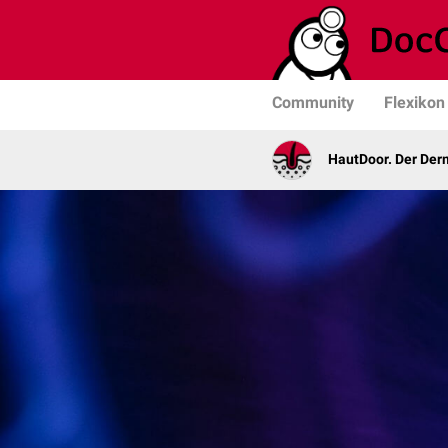
Community
Flexikon
HautDoor. Der Der