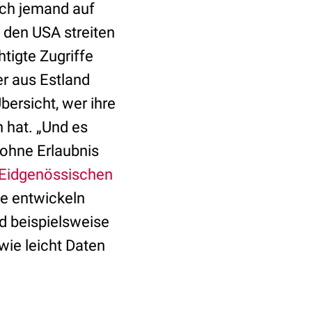
ich jemand auf
 den USA streiten
tigte Zugriffe
r aus Estland
bersicht, wer ihre
 hat. „Und es
 ohne Erlaubnis
Eidgenössischen
ie entwickeln
d beispielsweise
wie leicht Daten