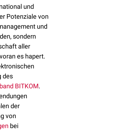
 national und
der Potenziale von
tenmanagement und
rden, sondern
chaft aller
woran es hapert.
ektronischen
g des
rband BITKOM
.
nwendungen
len der
ng von
gen
bei