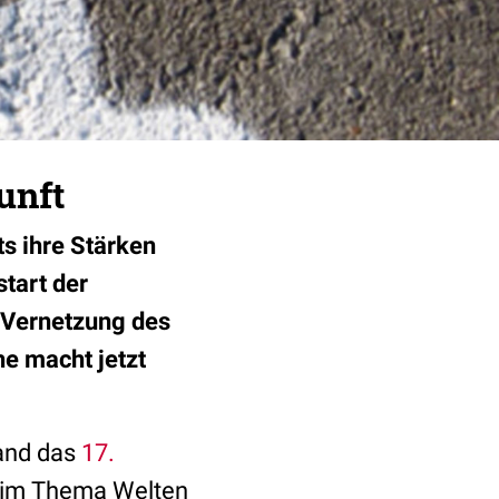
unft
s ihre Stärken
tart der
n Vernetzung des
e macht jetzt
tand das
17.
beim Thema Welten