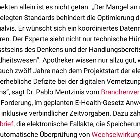
ekten allein ist es nicht getan. „Der Mangel an
gelegten Standards behindert die Optimierung 
lgalvis. Er wünscht sich ein koordiniertes Da
uren. Der Experte sieht nicht nur technische Hü
sstseins des Denkens und der Handlungsbereits
heitswesen“. Apotheker wissen nur allzu gut, 
auch zwölf Jahre nach dem Projektstart der el
rhebliche Defizite bei der digitalen Vernetzun
s“, sagt Dr. Pablo Mentzinis vom
Branchenve
e Forderung, im geplanten E-Health-Gesetz A
inklusive verbindlicher Zeitvorgaben. Dazu zäh
brief
, die elektronische Fallakte, die Speicheru
 automatische Überprüfung von
Wechselwirkun