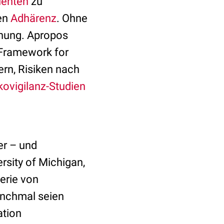
ienten
zu
gen
Adhärenz
. Ohne
nung. Apropos
 Framework for
ern, Risiken nach
ovigilanz-Studien
er – und
rsity of Michigan,
Serie von
anchmal seien
ation