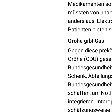
Medikamenten sowi
müssten von unabh
anders aus: Elekt
Patienten bieten s
Gröhe gibt Gas
Gegen diese prekä
Gröhe (CDU) gese
Bundesgesundheits
Schenk, Abteilung
Bundesgesundheits
schaffen, um Notf
integrieren. Inter
schätzungsweise 20