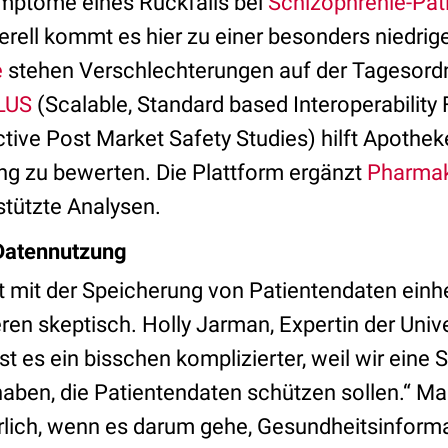
ymptome eines Rückfalls bei
Schizophrenie-Pat
nerell kommt es hier zu einer besonders niedri
e
stehen Verschlechterungen auf der Tagesord
LUS
(Scalable, Standard based Interoperability
tive Post Market Safety Studies) hilft Apothek
ng zu bewerten. Die Plattform ergänzt
Pharmak
tützte Analysen.
Datennutzung
t mit der Speicherung von Patientendaten einh
eren skeptisch. Holly Jarman, Expertin der Unive
st es ein bisschen komplizierter, weil wir eine 
ben, die Patientendaten schützen sollen.“ M
lich, wenn es darum gehe, Gesundheitsinform