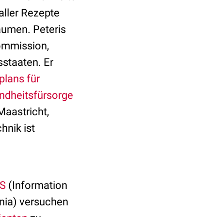
 aller Rezepte
äumen. Peteris
Kommission,
staaten. Er
plans für
ndheitsfürsorge
Maastricht,
hnik ist
S
(Information
nia) versuchen