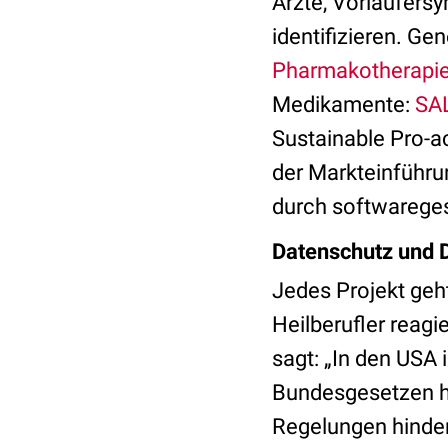
Ärzte, Vorläufers
identifizieren. Ge
Pharmakotherapi
Medikamente:
SA
Sustainable Pro-ac
der Markteinführu
durch softwareges
Datenschutz und 
Jedes Projekt geh
Heilberufler reagi
sagt: „In den USA i
Bundesgesetzen ha
Regelungen hinder