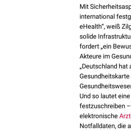
Mit Sicherheitsasp
international fest
eHealth“, weiß Zi
solide Infrastrukt
fordert „ein Bewu
Akteure im Gesund
„Deutschland hat 
Gesundheitskarte e
Gesundheitswesen
Und so lautet ein
festzuschreiben – 
elektronische
Arzt
Notfalldaten, die