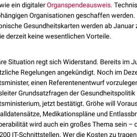
e ein digitaler
Organspendeausweis.
Technis
ängigen Organisationen geschaffen werden. Di
ronische Gesundheitskarten werden ab Januar zu
ie derzeit keine wesentlichen Vorteile.
re Situation regt sich Widerstand. Bereits im 
tzliche Regelungen angekündigt. Noch im Deze
minister, einen Referentenentwurf vorzulegen.
sleiter Grundsatzfragen der Gesundheitspolitik
ministerium, jetzt bestätigt. Gröhe will Vora
alldatensätze, Medikationspläne und Entlassbri
operabilität wird auch ein großes Thema sein – d
0 IT-Schnittstellen. Wer die Kosten zu tragen h