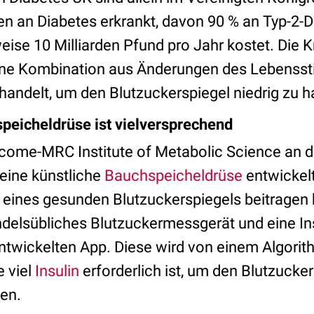
n an Diabetes erkrankt, davon 90 % an Typ-2-D
se 10 Milliarden Pfund pro Jahr kostet. Die Kr
ine Kombination aus Änderungen des Lebenssti
ndelt, um den Blutzuckerspiegel niedrig zu ha
peicheldrüse ist vielversprechend
come-MRC Institute of Metabolic Science an de
eine künstliche
Bauchspeicheldrüse
entwickelt
 eines gesunden Blutzuckerspiegels beitragen 
ndelsübliches Blutzuckermessgerät und eine I
twickelten App. Diese wird von einem Algorit
e viel
Insulin
erforderlich ist, um den Blutzucke
ten.