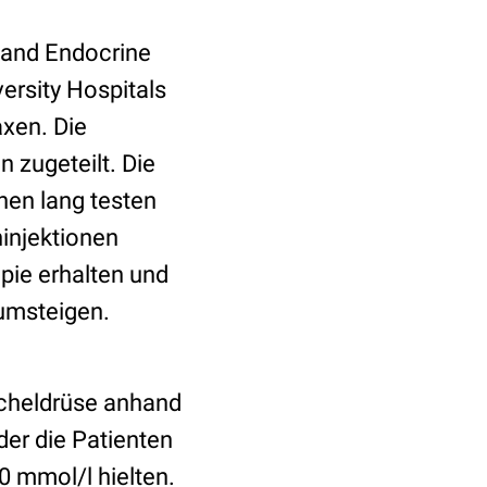
s and Endocrine
ersity Hospitals
xen. Die
 zugeteilt. Die
hen lang testen
ninjektionen
pie erhalten und
umsteigen.
icheldrüse anhand
 der die Patienten
,0 mmol/l hielten.