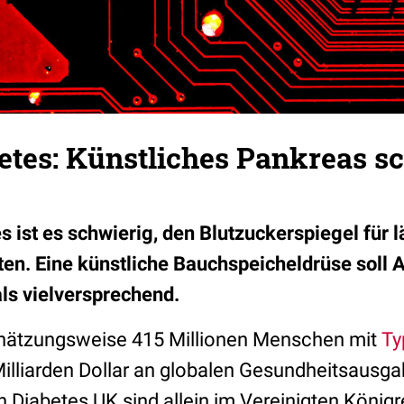
tes: Künstliches Pankreas sc
 ist es schwierig, den Blutzuckerspiegel für l
ten. Eine künstliche Bauchspeicheldrüse soll 
als vielversprechend.
chätzungsweise 415 Millionen Menschen mit
Ty
Milliarden Dollar an globalen Gesundheitsausg
Diabetes UK sind allein im Vereinigten Königre