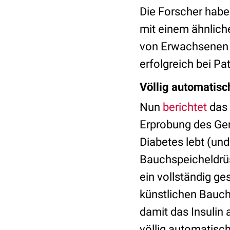
Die Forscher haben
mit einem ähnliche
von Erwachsenen b
erfolgreich bei Pa
Völlig automatisc
Nun
berichtet
das 
Erprobung des Gerä
Diabetes lebt (und
Bauchspeicheldrüse
ein vollständig g
künstlichen Bauch
damit das Insulin
völlig automatisch