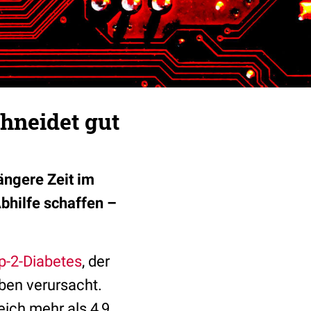
hneidet gut
ängere Zeit im
Abhilfe schaffen –
p-2-Diabetes
, der
aben verursacht.
ich mehr als 4,9