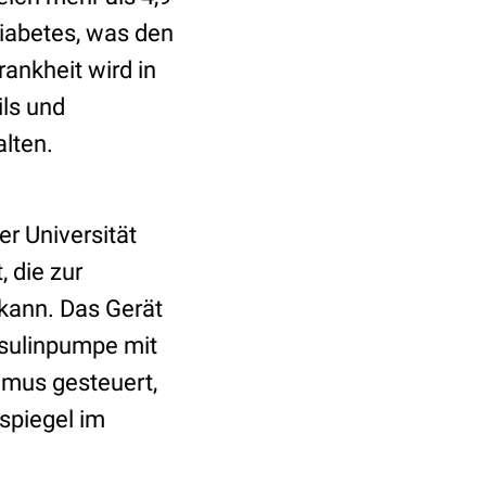
iabetes, was den
ankheit wird in
ls und
lten.
r Universität
, die zur
kann. Das Gerät
nsulinpumpe mit
hmus gesteuert,
rspiegel im