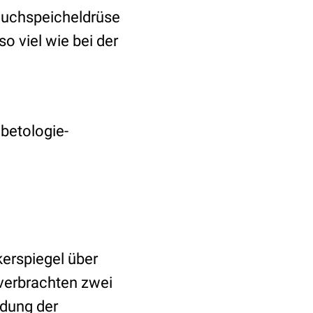
Bauchspeicheldrüse
so viel wie bei der
abetologie-
kerspiegel über
, verbrachten zwei
ndung der