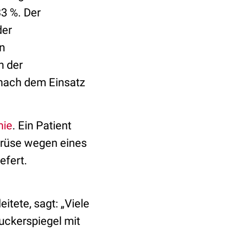
33 %. Der
der
en
h der
, nach dem Einsatz
mie
. Ein Patient
rüse wegen eines
efert.
itete, sagt: „Viele
uckerspiegel mit