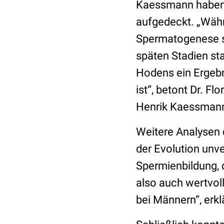
Kaessmann haben 
aufgedeckt. „Währ
Spermatogenese se
späten Stadien sta
Hodens ein Ergebn
ist“, betont Dr. 
Henrik Kaessman
Weitere Analysen d
der Evolution unv
Spermienbildung, d
also auch wertvol
bei Männern“, erk