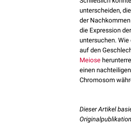
Schließlich konnt
unterscheiden, die
der Nachkommen be
die Expression d
untersuchen. Wie 
auf den Geschlec
Meiose
herunterre
einen nachteilige
Chromosom währen
Dieser Artikel basi
Originalpublikation