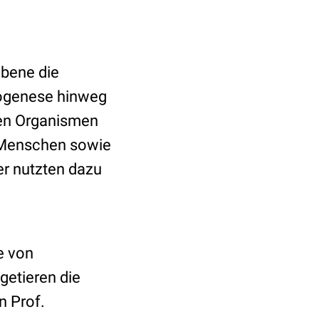
ebene die
togenese hinweg
ten Organismen
n Menschen sowie
er nutzten dazu
e von
getieren die
 Prof.