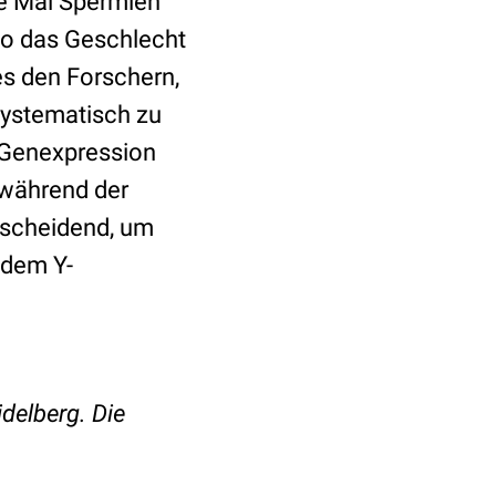
te Mal Spermien
so das Geschlecht
s den Forschern,
ystematisch zu
 Genexpression
während der
tscheidend, um
 dem Y-
idelberg. Die