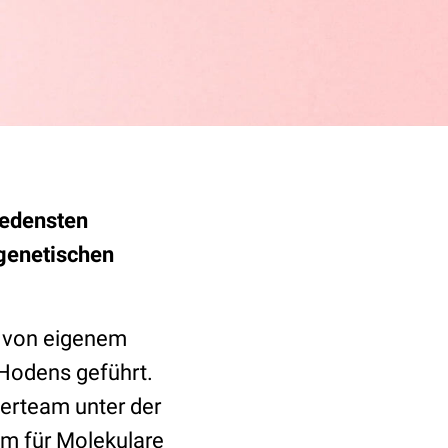
iedensten
genetischen
g von eigenem
 Hodens geführt.
herteam unter der
um für Molekulare