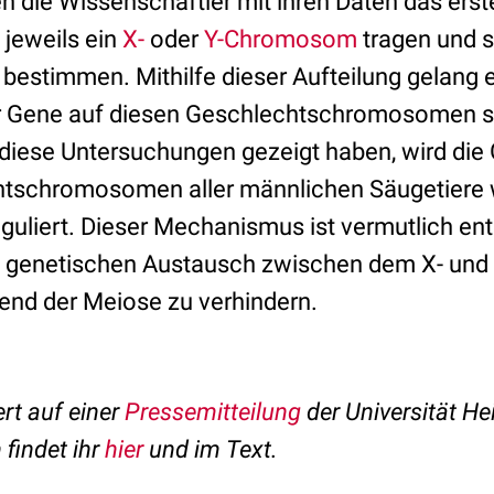
en die Wissenschaftler mit ihren Daten das ers
 jeweils ein
X-
oder
Y-Chromosom
tragen und 
stimmen. Mithilfe dieser Aufteilung gelang e
er Gene auf diesen Geschlechtschromosomen s
diese Untersuchungen gezeigt haben, wird die
htschromosomen aller männlichen Säugetiere 
guliert. Dieser Mechanismus ist vermutlich en
n genetischen Austausch zwischen dem X- und
d der Meiose zu verhindern.
ert auf einer
Pressemitteilung
der Universität He
 findet ihr
hier
und im Text.