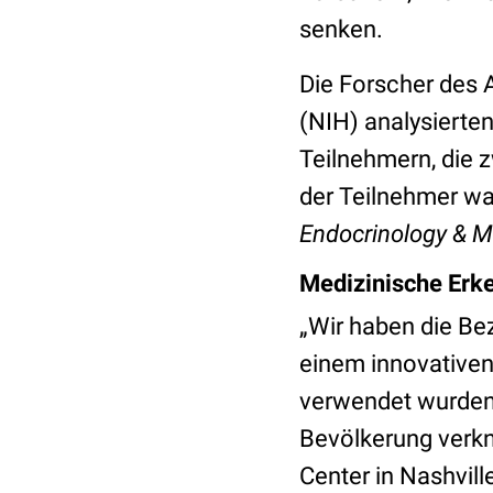
senken.
Die Forscher
des A
(NIH)
analysierte
Teilnehmern, die
der Teilnehmer wa
Endocrinology & 
Medizinische Erke
„Wir haben die Bez
einem innovativen
verwendet wurden, 
Bevölkerung verkn
Center in Nashvill