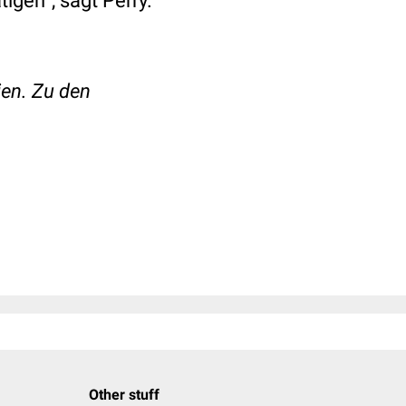
igen“, sagt Perry.
ien. Zu den
Other stuff