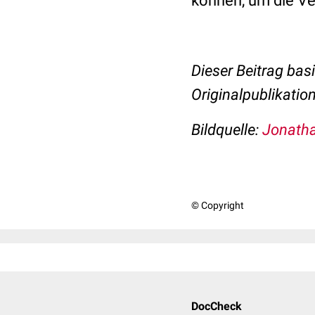
können, um die Ver
Dieser Beitrag basi
Originalpublikati
Bildquelle:
Jonatha
© Copyright
DocCheck