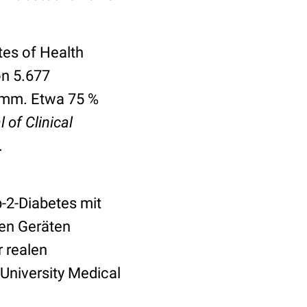
tes of Health
on 5.677
amm. Etwa 75 %
 of Clinical
.
p-2-Diabetes mit
ren Geräten
r realen
University Medical