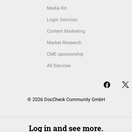
Media Kit
Login Services
Content Marketing
Market Research
CME sponsorship
All Services
© 2026 DocCheck Community GmbH
Log in and see more.