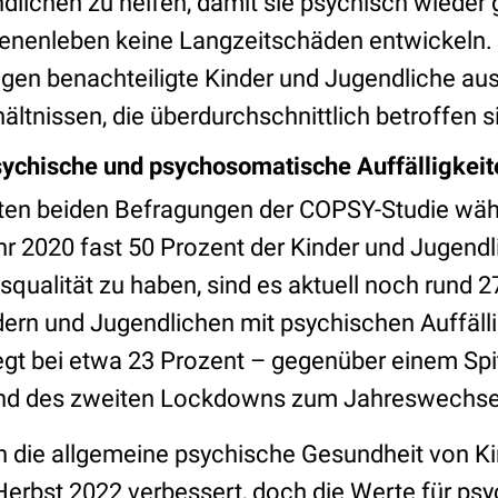
dlichen zu helfen, damit sie psychisch wieder
enenleben keine Langzeitschäden entwickeln.
en benachteiligte Kinder und Jugendliche aus
tnissen, die überdurchschnittlich betroffen si
sychische und psychosomatische Auffälligkeit
sten beiden Befragungen der COPSY-Studie wäh
 2020 fast 50 Prozent der Kinder und Jugendli
qualität zu haben, sind es aktuell noch rund 2
ndern und Jugendlichen mit psychischen Auffäll
egt bei etwa 23 Prozent – gegenüber einem Sp
nd des zweiten Lockdowns zum Jahreswechse
h die allgemeine psychische Gesundheit von K
Herbst 2022 verbessert, doch die Werte für ps