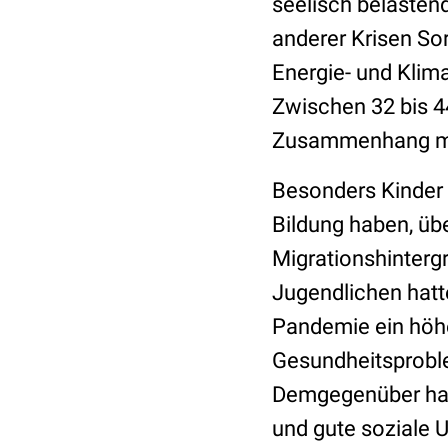
seelisch belasten
anderer Krisen So
Energie- und Klim
Zwischen 32 bis 4
Zusammenhang mit
Besonders Kinder u
Bildung haben, ü
Migrationshinterg
Jugendlichen hatte
Pandemie ein höhe
Gesundheitsprobl
Demgegenüber habe
und gute soziale U