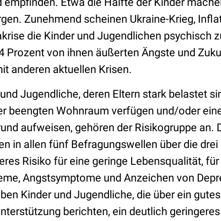
d empfinden. Etwa die Hälfte der Kinder mach
rgen. Zunehmend scheinen Ukraine-Krieg, Infla
akrise die Kinder und Jugendlichen psychisch z
4 Prozent von ihnen äußerten Ängste und Zuk
 anderen aktuellen Krisen.
nd Jugendliche, deren Eltern stark belastet sin
ber beengten Wohnraum verfügen und/oder ein
rund aufweisen, gehören der Risikogruppe an. 
n in allen fünf Befragungswellen über die drei
res Risiko für eine geringe Lebensqualität, fü
eme, Angstsymptome und Anzeichen von Depres
n Kinder und Jugendliche, die über ein gutes
nterstützung berichten, ein deutlich geringeres 