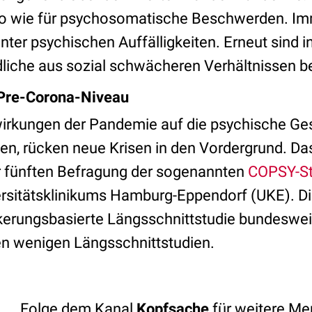
o wie für psychosomatische Beschwerden. Imm
unter psychischen Auffälligkeiten. Erneut sind
liche aus sozial schwächeren Verhältnissen be
Pre-Corona-Niveau
irkungen der Pandemie auf die psychische Ge
, rücken neue Krisen in den Vordergrund. Da
r fünften Befragung der sogenannten
COPSY-St
rsitätsklinikums Hamburg-Eppendorf (UKE). D
ölkerungsbasierte Längsschnittstudie bundeswe
den wenigen Längsschnittstudien.
Folge dem Kanal
Kopfsache
für weitere Men