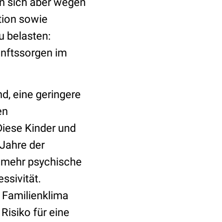
en sich aber wegen
tion sowie
u belasten:
unftssorgen im
d, eine geringere
en
Diese Kinder und
 Jahre der
r mehr psychische
sivität.
 Familienklima
Risiko für eine