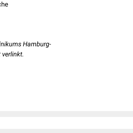
che
linikums Hamburg-
verlinkt.