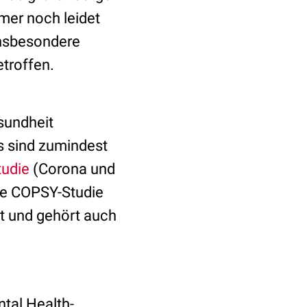
er noch leidet
 insbesondere
troffen.
sundheit
s sind zumindest
udie
(Corona und
ie COPSY-Studie
it und gehört auch
tal Health-