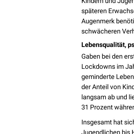
Kindern und Jugen
späteren Erwachs
Augenmerk benötig
schwächeren Verhäl
Lebensqualität, p
Gaben bei den er
Lockdowns im Jahr
geminderte Lebens
der Anteil von Ki
langsam ab und li
31 Prozent währe
Insgesamt hat sic
Jugendlichen bis 