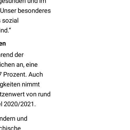
 gesunden und im
 Unser besonderes
 sozial
nd.“
en
rend der
chen an, eine
7 Prozent. Auch
igkeiten nimmt
itzenwert von rund
l 2020/2021.
indern und
ychische