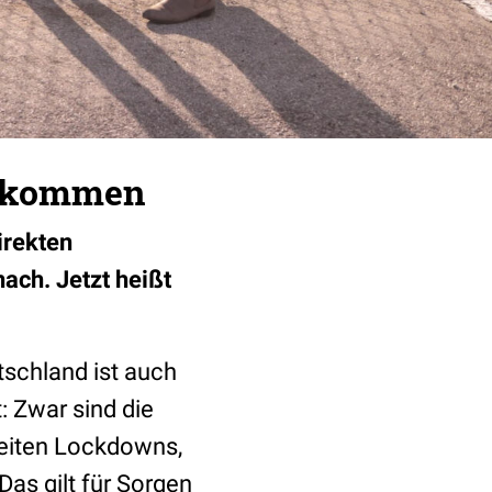
en kommen
irekten
ch. Jetzt heißt
schland ist auch
: Zwar sind die
eiten Lockdowns,
as gilt für Sorgen