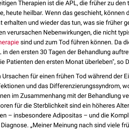
itigen Therapien ist die APL, die früher zu den 
e, heute heilbar. Wenn das geschieht, können 
t erhalten und wieder das tun, was sie früher 
n verursachen Nebenwirkungen, die nicht typis
erapie
sind und zum Tod führen können. Da di
 in den ersten 30 Tagen der Behandlung auftrete
ie Patienten den ersten Monat überleben", so Dr.
en Ursachen für einen frühen Tod während der E
nfektionen und das Differenzierungssyndrom, wo
onen im Zusammenhang mit der Behandlung ver
oren für die Sterblichkeit sind ein höheres Alter
en – insbesondere Adipositas – und die Kompl
 Diagnose. „Meiner Meinung nach sind viele fr