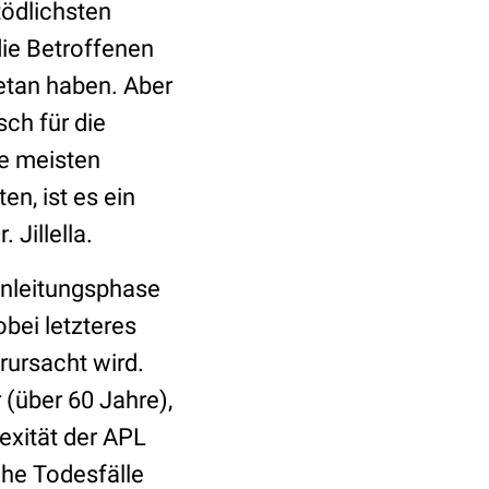
tödlichsten
die Betroffenen
getan haben. Aber
ch für die
e meisten
n, ist es ein
 Jillella.
inleitungsphase
bei letzteres
ursacht wird.
 (über 60 Jahre),
exität der APL
ühe Todesfälle