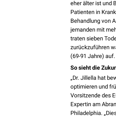
eher älter ist und 
Patienten in Kran
Behandlung von AP
jemanden mit mehr
traten sieben Tode
zurückzuführen wa
(69-91 Jahre) auf.
So sieht die Zuku
„Dr. Jillella hat 
optimieren und frü
Vorsitzende des 
Expertin am Abram
Philadelphia. „Di