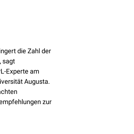
ngert die Zahl der
, sagt
APL-Experte am
versität Augusta.
achten
tempfehlungen zur