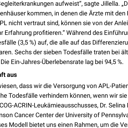
Begleiterkrankungen aufweist“, sagte Jillella. „
kenhäuser kommen, in denen die Ärzte mit den 
L nicht vertraut sind, können sie von der Anle
 Erfahrung profitieren.“ Während des Einführ
sfälle (3,5 %) auf, die alle auf das Differenzi
ren. Sechs der sieben Todesfälle traten bei ä
 Die Ein-Jahres-Überlebensrate lag bei 94,5 %.
nft aus
bewiesen, dass wir die Versorgung von APL-Patie
he Todesfälle verhindern können, wenn wir sie a
ECOG-ACRIN-Leukämieausschusses, Dr. Selina M
son Cancer Center der University of Pennsylva
eses Modell bietet uns einen Rahmen, um die V