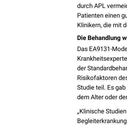
durch APL vermeidb
Patienten einen gu
Klinikern, die mit
Die Behandlung w
Das EA9131-Modell
Krankheitsexperte
der Standardbehan
Risikofaktoren de
Studie teil. Es ga
dem Alter oder de
„Klinische Studie
Begleiterkrankung