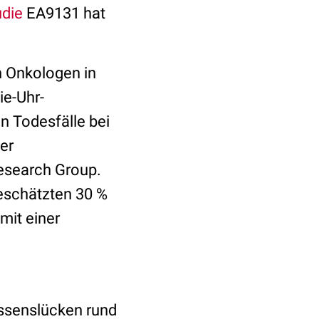
udie
EA9131 hat
 Onkologen in
e-Uhr-
n Todesfälle bei
er
esearch Group.
geschätzten 30 %
mit einer
issenslücken rund