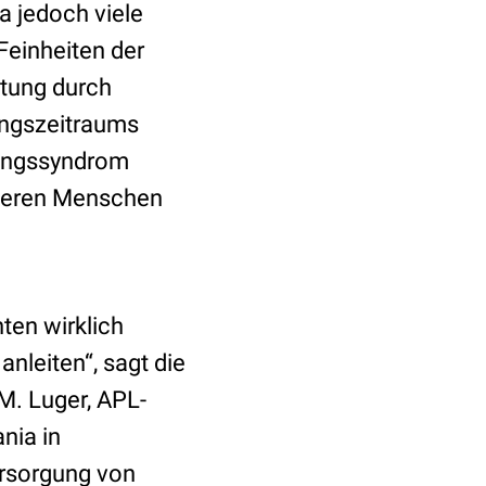
Da jedoch viele
Feinheiten der
itung durch
ungszeitraums
erungssyndrom
lteren Menschen
nten wirklich
nleiten“, sagt die
. Luger, APL-
nia in
ersorgung von