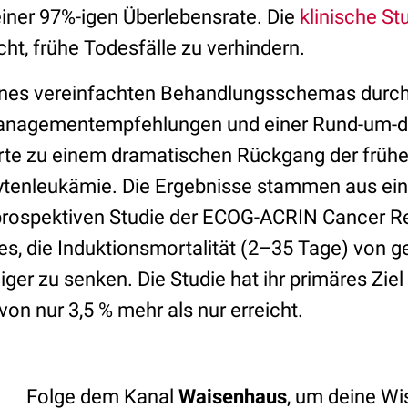
iner 97%-igen Überlebensrate. Die
klinische St
icht, frühe Todesfälle zu verhindern.
nes vereinfachten Behandlungsschemas durch
anagementempfehlungen und einer Rund-um-di
rte zu einem dramatischen Rückgang der frühe
ytenleukämie. Die Ergebnisse stammen aus ein
prospektiven Studie der ECOG-ACRIN Cancer R
 es, die Induktionsmortalität (2–35 Tage) von 
ger zu senken. Die Studie hat ihr primäres Ziel 
von nur 3,5 % mehr als nur erreicht.
Folge dem Kanal
Waisenhaus
, um deine W