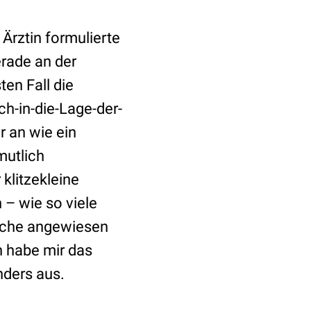
Ärztin formulierte
erade an der
en Fall die
ch-in-die-Lage-der-
r an wie ein
mutlich
klitzekleine
n – wie so viele
ranche angewiesen
ch habe mir das
nders aus.