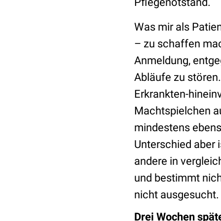
Pflegenotstand.
Was mir als Patie
– zu schaffen mach
Anmeldung, entgeg
Abläufe zu stören.
Erkrankten-hineinv
Machtspielchen au
mindestens ebenso 
Unterschied aber is
andere in vergleic
und bestimmt nicht
nicht ausgesucht. 
Drei Wochen spät