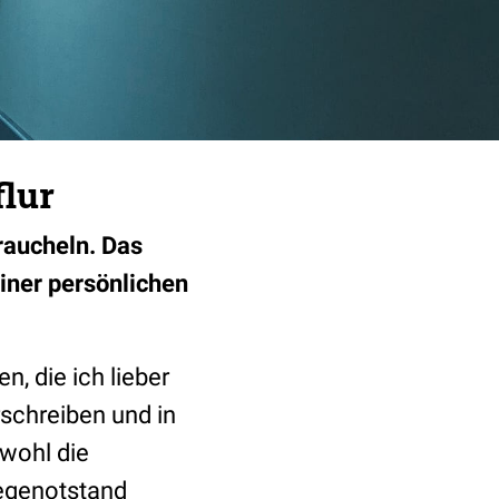
flur
raucheln. Das
iner persönlichen
, die ich lieber
rschreiben und in
owohl die
legenotstand