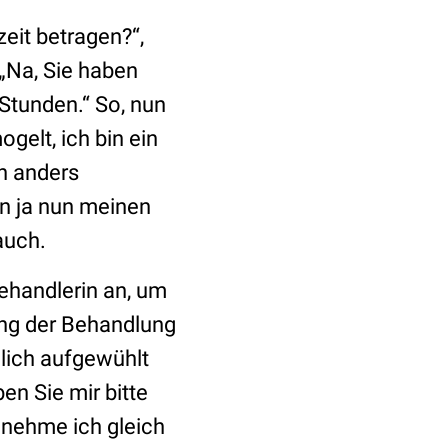
eit betragen?“,
. „Na, Sie haben
 Stunden.“ So, nun
elt, ich bin ein
h anders
n ja nun meinen
auch.
ehandlerin an, um
ung der Behandlung
mlich aufgewühlt
en Sie mir bitte
nehme ich gleich