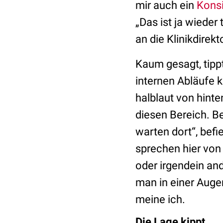
mir auch ein
Konsi
„Das ist ja wieder
an die Klinikdirekt
Kaum gesagt, tipp
internen Abläufe k
halblaut von hinte
diesen Bereich. Be
warten dort“, bef
sprechen hier von
oder irgendein and
man in einer Auge
meine ich.
Die Lage kippt