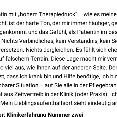
ntin mit „hohem Therapiedruck“ – wie es meine 
t, ist der harte Ton, der mir immer häufiger, g
enkommt und das Gefühl, als Patientin im best
 Nichts Verbindliches, kein Verständnis, kein Si
ersetzen. Nichts dergleichen. Es fühlt sich ehe
f falschem Terrain. Diese Lage macht mir ver
viel aus, wie Ihnen auf der anderen Seite. Der 
t, dass ich krank bin und Hilfe benötige, ich bi
hbarer Situation – auf Sie alle in der Pflegeb
 aus Zeitvertreib in der Klinik (oder Praxis). I
Mein Lieblingsaufenthaltsort sieht eindeutig a
er: Klinikerfahrung Nummer zwei