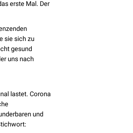
das erste Mal. Der
renzenden
 sie sich zu
nicht gesund
der uns nach
nal lastet. Corona
che
underbaren und
Stichwort: