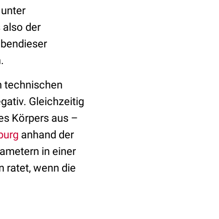
 unter
 also der
 ebendieser
.
n technischen
gativ. Gleichzeitig
des Körpers aus –
burg
anhand der
metern in einer
n ratet, wenn die