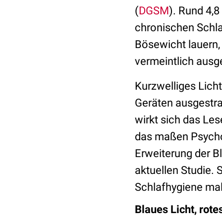
(
DGSM
). Rund 4,8
chronischen Schla
Bösewicht lauern, 
vermeintlich ausg
Kurzwelliges Lich
Geräten ausgestrah
wirkt sich das Le
das maßen Psycho
Erweiterung der 
aktuellen Studie. 
Schlafhygiene mal
Blaues Licht, rote