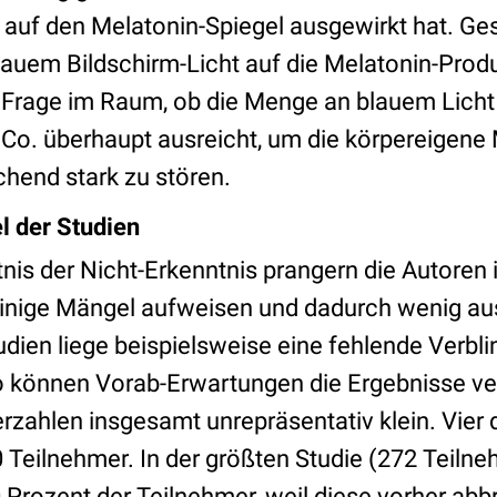
auf den Melatonin-Spiegel ausgewirkt hat. Gesi
auem Bildschirm-Licht auf die Melatonin-Produk
e Frage im Raum, ob die Menge an blauem Licht 
o. überhaupt ausreicht, um die körpereigene 
chend stark zu stören.
l der Studien
nis der Nicht-Erkenntnis prangern die Autoren
einige Mängel aufweisen und dadurch wenig au
tudien liege beispielsweise eine fehlende Verbl
o können Vorab-Erwartungen die Ergebnisse ve
rzahlen insgesamt unrepräsentativ klein. Vier
0 Teilnehmer. In der größten Studie (272 Teilne
 Prozent der Teilnehmer, weil diese vorher ab