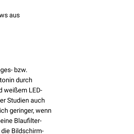
ews aus
ges- bzw.
atonin durch
nd weißem LED-
der Studien auch
ich geringer, wenn
ine Blaufilter-
 die Bildschirm-