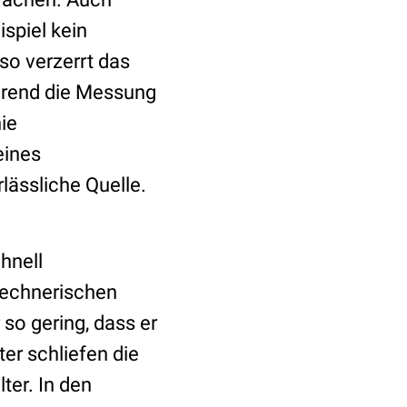
spiel kein
so verzerrt das
hrend die Messung
hie
eines
ässliche Quelle.
hnell
 rechnerischen
 so gering, dass er
ter schliefen die
ter. In den