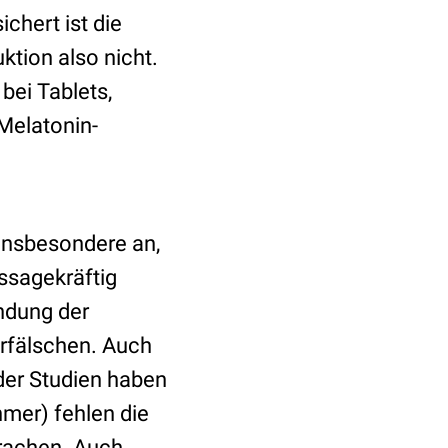
chert ist die
tion also nicht.
bei Tablets,
Melatonin-
 insbesondere an,
ssagekräftig
indung der
rfälschen. Auch
 der Studien haben
hmer) fehlen die
brachen. Auch