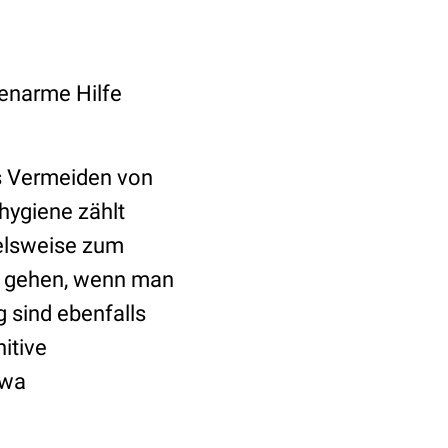
tenarme Hilfe
as Vermeiden von
hygiene zählt
ielsweise zum
tt gehen, wenn man
 sind ebenfalls
itive
twa