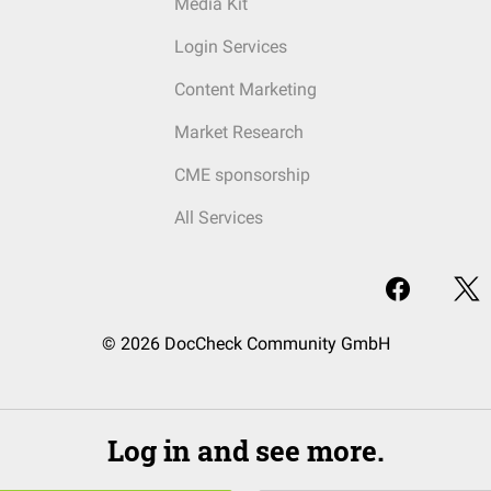
Media Kit
Login Services
Content Marketing
Market Research
CME sponsorship
All Services
© 2026 DocCheck Community GmbH
Log in and see more.