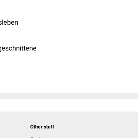
tsleben
ugeschnittene
Other stuff