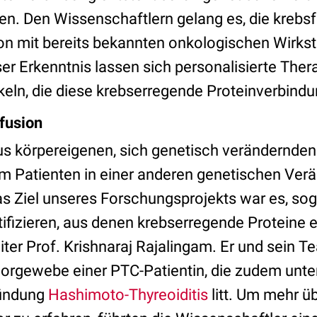
len. Den Wissenschaftlern gelang es, die krebs
ion mit bereits bekannten onkologischen Wirks
r Erkenntnis lassen sich personalisierte Ther
ln, die diese krebserregende Proteinverbindun
fusion
us körpereigenen, sich genetisch verändernden
m Patienten in einer anderen genetischen Ver
as Ziel unseres Forschungsprojekts war es, so
ifizieren, aus denen krebserregende Proteine e
eiter Prof. Krishnaraj Rajalingam. Er und sein 
rgewebe einer PTC-Patientin, die zudem unte
zündung
Hashimoto-Thyreoiditis
litt. Um mehr ü