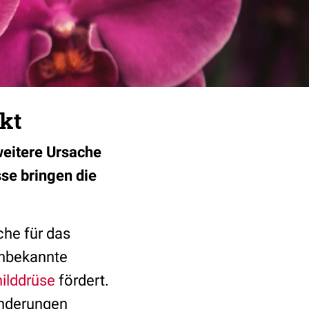
kt
weitere Ursache
sse bringen die
che für das
 unbekannte
ilddrüse
fördert.
änderungen