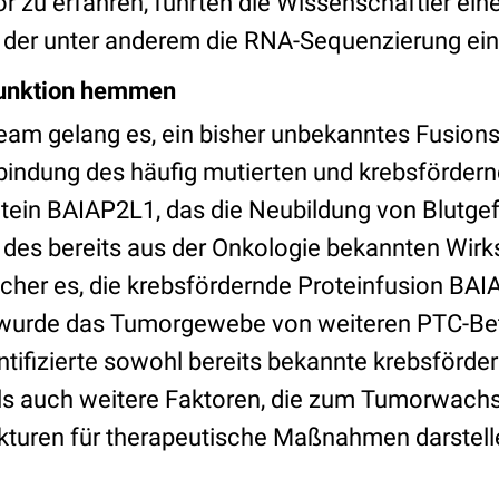
r zu erfahren, führten die Wissenschaftler ein
i der unter anderem die RNA-Sequenzierung ein
Funktion hemmen
m gelang es, ein bisher unbekanntes Fusions
erbindung des häufig mutierten und krebsförder
ein BAIAP2L1, das die Neubildung von Blutgef
 des bereits aus der Onkologie bekannten Wir
scher es, die krebsfördernde Proteinfusion B
urde das Tumorgewebe von weiteren PTC-Be
ntifizierte sowohl bereits bekannte krebsförde
ls auch weitere Faktoren, die zum Tumorwach
ukturen für therapeutische Maßnahmen darstel