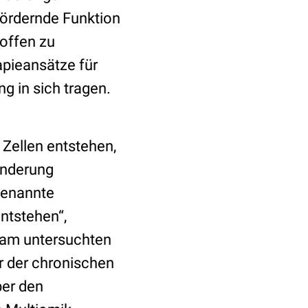
fördernde Funktion
toffen zu
apieansätze für
g in sich tragen.
 Zellen entstehen,
änderung
genannte
ntstehen“,
Team untersuchten
r der chronischen
ber den