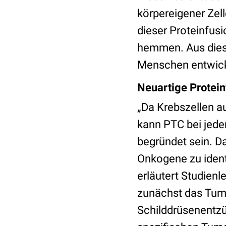
körpereigener Zel
dieser Proteinfus
hemmen. Aus diese
Menschen entwicke
Neuartige Protein
„Da Krebszellen a
kann PTC bei jede
begründet sein. D
Onkogene zu ident
erläutert Studienl
zunächst das Tumo
Schilddrüsenent