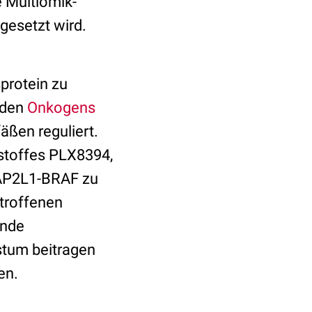
e Multiomik-
gesetzt wird.
protein zu
nden
Onkogens
äßen reguliert.
kstoffes PLX8394,
AIAP2L1-BRAF zu
troffenen
rnde
stum beitragen
len.