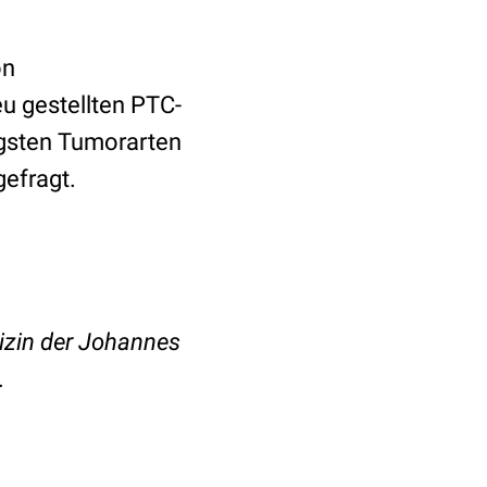
on
eu gestellten PTC-
igsten Tumorarten
gefragt.
izin der Johannes
.