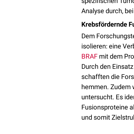
spezifischen Tumo
Analyse durch, be
Krebsfördernde 
Dem Forschungstea
isolieren: eine V
BRAF
mit dem Prot
Durch den Einsatz
schafften die For
hemmen. Zudem w
untersucht. Es ide
Fusionsproteine a
und somit Zielstr