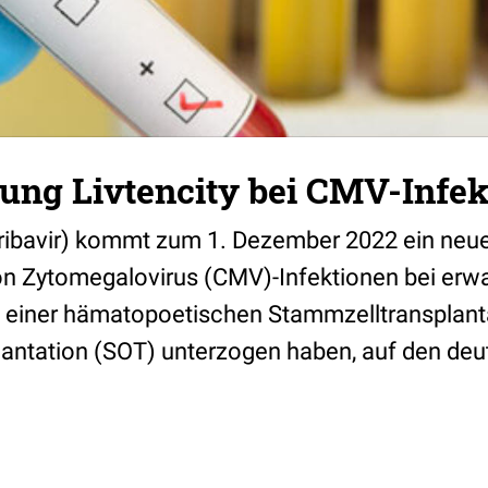
ung Livtencity bei CMV-Infek
aribavir) kommt zum 1. Dezember 2022 ein neu
on Zytomegalovirus (CMV)-Infektionen bei er
ch einer hämatopoetischen Stammzelltransplan
lantation (SOT) unterzogen haben, auf den de