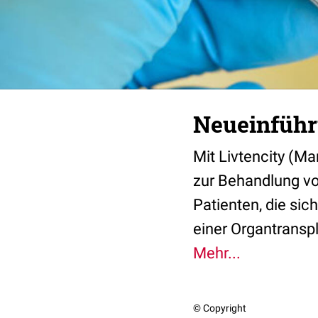
Neueinführ
Mit Livtencity (M
zur Behandlung v
Patienten, die si
einer Organtransp
Mehr...
© Copyright