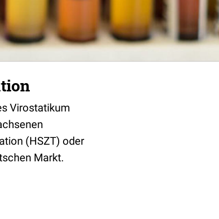
tion
es Virostatikum
wachsenen
tation (HSZT) oder
utschen Markt.