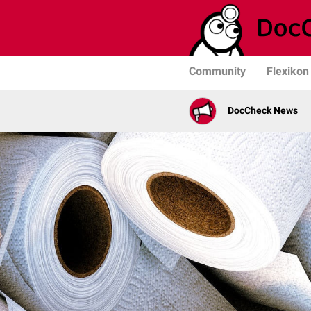
Community
Flexikon
DocCheck News