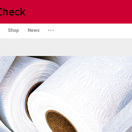
Shop
News