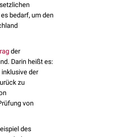
setzlichen
 es bedarf, um den
chland
trag
der
d. Darin heißt es:
inklusive der
zurück zu
von
Prüfung von
eispiel des