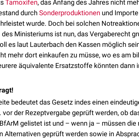
ts
Tamoxifen
, das Anfang des Jahres nicht m
estand durch
Sonderproduktionen
und Importe
rleistet wurde. Doch bei solchen Notreaktionen
n des Ministeriums ist nun, das Vergaberecht g
oll es laut Lauterbach den Kassen möglich se
ht mehr dort einkaufen zu müsse, wo es am billi
teurere äquivalente Ersatzstoffe könnten dann 
ragt!
 Seite bedeutet das Gesetz indes einen eindeut
 vor der Rezeptvergabe geprüft werden, ob d
ArM gelistet ist und – wenn ja – müssen die 
Alternativen geprüft werden sowie in Abspra