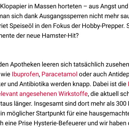
 Klopapier in Massen horteten – aus Angst und 
man sich dank Ausgangssperren nicht mehr sau
riet Speiseöl in den Fokus der Hobby-Prepper. 
ente der neue Hamster-Hit?
 den Apotheken leeren sich tatsächlich zusehe
 wie
Ibuprofen
,
Paracetamol
oder auch Antidep
er und Antibiotika werden knapp. Dabei ist die
elevant angesehenen Wirkstoffe
, die aktuell sc
itaus länger. Insgesamt sind dort mehr als 300
Ein möglicher Startpunkt für eine hausgemachte
 eine Prise Hysterie-Befeuerer und wir haben 