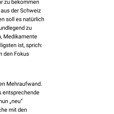
ehr zu bekommen
 aus der Schweiz
 soll es natürlich
rundlegend zu
in, Medikamente
gsten ist, sprich:
in den Fokus
igen Mehraufwand.
as entsprechende
nun „neu“
che mit den