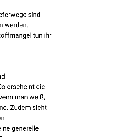
ieferwege sind
en werden.
offmangel tun ihr
nd
So erscheint die
 wenn man weiß,
ind. Zudem sieht
en
ine generelle