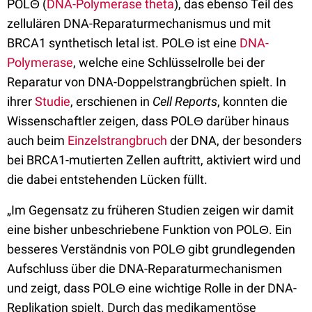
POLΘ (
DNA-Polymerase theta
), das ebenso Teil des
zellulären DNA-Reparaturmechanismus und mit
BRCA1 synthetisch letal ist. POLΘ ist eine
DNA-
Polymerase
, welche eine Schlüsselrolle bei der
Reparatur von DNA-Doppelstrangbrüchen spielt. In
ihrer
Studie
, erschienen in
Cell Reports
, konnten die
Wissenschaftler zeigen, dass POLΘ darüber hinaus
auch beim
Einzelstrangbruch
der DNA, der besonders
bei BRCA1-mutierten Zellen auftritt, aktiviert wird und
die dabei entstehenden Lücken füllt.
„Im Gegensatz zu früheren Studien zeigen wir damit
eine bisher unbeschriebene Funktion von POLΘ. Ein
besseres Verständnis von POLΘ gibt grundlegenden
Aufschluss über die DNA-Reparaturmechanismen
und zeigt, dass POLΘ eine wichtige Rolle in der DNA-
Replikation spielt. Durch das medikamentöse