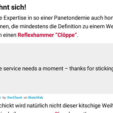
nt sich!
ne Expertise in so einer Panetondemie auch hon
nen, die mindestens die Definition zu einem W
en einen
Reflexhammer “Clôppe“
.
er
by
DocCheck
on
Sketchfab
hickt wird natürlich nicht dieser kitschige We