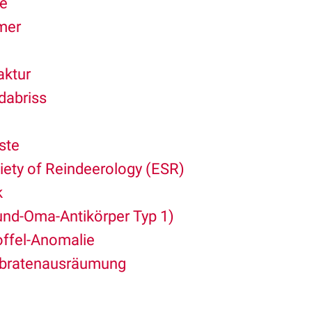
e
mer
aktur
abriss
ste
ety of Reindeerology (ESR)
k
nd-Oma-Antikörper Typ 1)
ffel-Anomalie
bratenausräumung