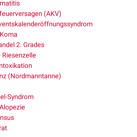
matitis
feuerversagen (AKV)
dventskalenderöffnungssyndrom
ß-Koma
ndel 2. Grades
 Riesenzelle
Intoxikation
ienz (Nordmanntanne)
el-Syndrom
Alopezie
ensus
rat