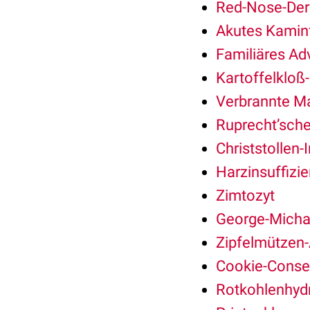
Red-Nose-Der
Akutes Kamin
Familiäres A
Kartoffelklo
Verbrannte Ma
Ruprecht’sche
Christstollen-
Harzinsuffiz
Zimtozyt
George-Micha
Zipfelmützen-
Cookie-Cons
Rotkohlenhyd