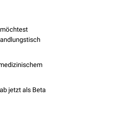
n möchtest
handlungstisch
t medizinischem
ab jetzt als Beta