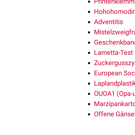
Printenklemm
Hohohomodi
Adventitis
Mistelzweigfr
Geschenkband
Lametta-Test
Zuckergusszy
European Soci
Laplandplasti
OUOA1 (Opa-u
Marzipankarto
Offene Gänse