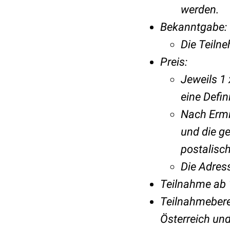
werden.
Bekanntgabe:
Die Teiln
Preis:
Jeweils 1 
eine Defi
Nach Ermi
und die g
postalisc
Die Adress
Teilnahme ab 
Teilnahmeberec
Österreich un