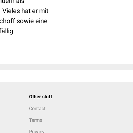
ndern als
 Vieles hat er mit
choff sowie eine
ällig.
Other stuff
Contact
Terms
Privacy