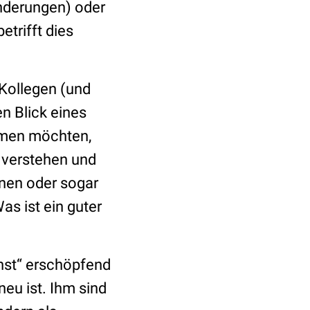
nderungen) oder
etrifft dies
 Kollegen (und
en Blick eines
mmen möchten,
r verstehen und
nnen oder sogar
as ist ein guter
nst“ erschöpfend
neu ist. Ihm sind