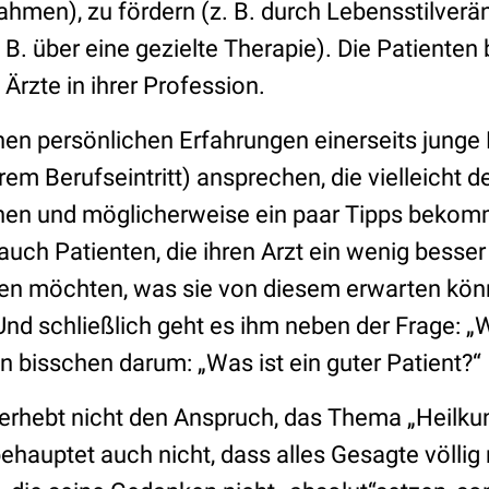
men), zu fördern (z. B. durch Lebensstilverä
 B. über eine gezielte Therapie). Die Patienten b
 Ärzte in ihrer Profession.
nen persönlichen Erfahrungen einerseits junge
rem Berufseintritt) ansprechen, die vielleicht d
rnen und möglicherweise ein paar Tipps beko
auch Patienten, die ihren Arzt ein wenig besse
hren möchten, was sie von diesem erwarten kö
Und schließlich geht es ihm neben der Frage: „W
ein bisschen darum: „Was ist ein guter Patient?“
rhebt nicht den Anspruch, das Thema „Heilku
ehauptet auch nicht, dass alles Gesagte völlig 