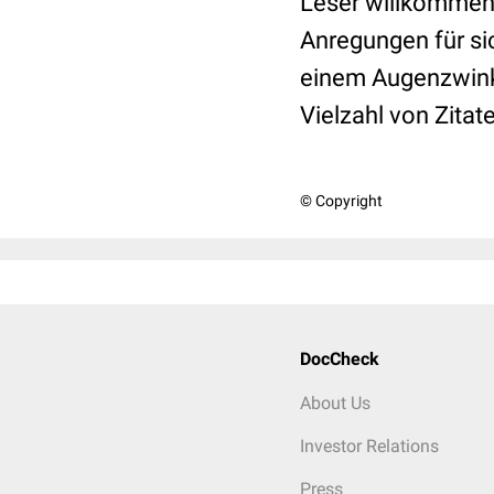
Leser willkommen,
Anregungen für si
einem Augenzwink
Vielzahl von Zita
© Copyright
DocCheck
About Us
Investor Relations
Press