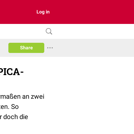
Log in
Share
PICA-
ermaßen an zwei
ten. So
r doch die