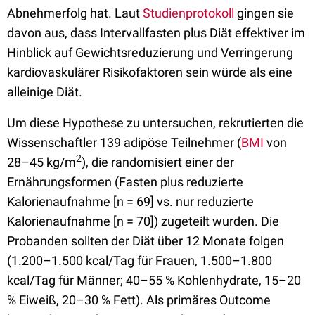
Abnehmerfolg hat. Laut
Studienprotokoll
gingen sie
davon aus, dass Intervallfasten plus Diät effektiver im
Hinblick auf Gewichtsreduzierung und Verringerung
kardiovaskulärer Risikofaktoren sein würde als eine
alleinige Diät.
Um diese Hypothese zu untersuchen, rekrutierten die
Wissenschaftler 139 adipöse Teilnehmer (
BMI
von
2
28
–
45
kg/m
)
, die randomisiert einer der
Ernährungsformen (Fasten plus reduzierte
Kalorienaufnahme [n = 69] vs. nur reduzierte
Kalorienaufnahme [n = 70]) zugeteilt wurden. Die
Probanden sollten der Diät über 12 Monate folgen
(1.200–1.500 kcal/Tag für Frauen, 1.500–1.800
kcal/Tag für Männer;
40
–
55 % Kohlenhydrate
, 15
–
20
% Eiweiß,
20
–
30 % Fett
). Als primäres Outcome