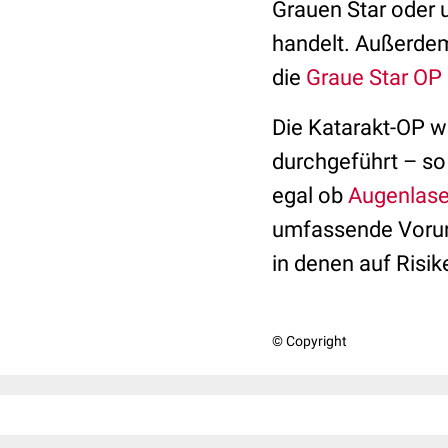
Grauen Star oder 
handelt. Außerdem
die
Graue Star OP
Die Katarakt-OP wi
durchgeführt – so
egal ob
Augenlaser
umfassende Vorun
in denen auf Risi
© Copyright