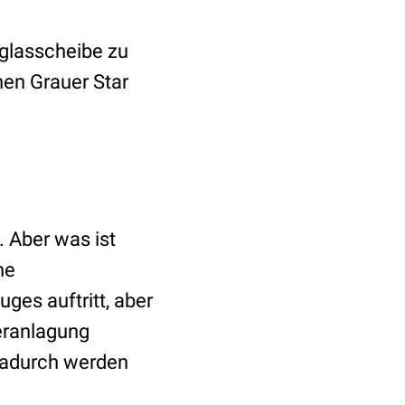
hglasscheibe zu
nen Grauer Star
. Aber was ist
ne
ges auftritt, aber
eranlagung
 Dadurch werden