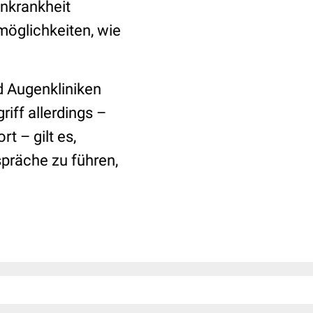
enkrankheit
öglichkeiten, wie
d Augenkliniken
riff allerdings –
t – gilt es,
räche zu führen,