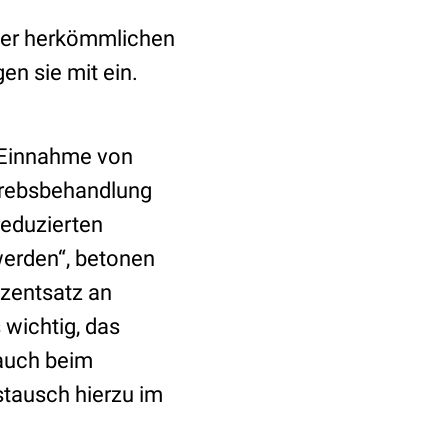
iner herkömmlichen
n sie mit ein.
e Einnahme von
Krebsbehandlung
reduzierten
erden“, betonen
ozentsatz an
 wichtig, das
auch beim
stausch hierzu im