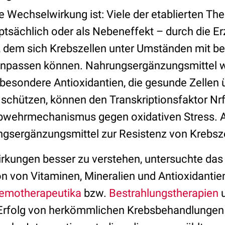
se Wechselwirkung ist: Viele der etablierten T
tsächlich oder als Nebeneffekt – durch die E
, dem sich Krebszellen unter Umständen mit b
passen können. Nahrungsergänzungsmittel wi
sbesondere Antioxidantien, die gesunde Zellen 
schützen, können den Transkriptionsfaktor Nrf-
Abwehrmechanismus gegen oxidativen Stress. 
gsergänzungsmittel zur Resistenz von Krebsze
rkungen besser zu verstehen, untersuchte da
on von Vitaminen, Mineralien und Antioxidantie
emotherapeutika
bzw.
Bestrahlungstherapien
u
 Erfolg von herkömmlichen Krebsbehandlungen