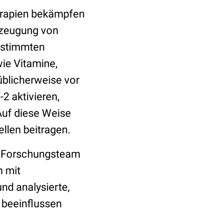
herapien bekämpfen
rzeugung von
estimmten
e Vitamine,
üblicherweise vor
2 aktivieren,
Auf diese Weise
llen beitragen.
s Forschungsteam
n mit
nd analysierte,
 beeinflussen