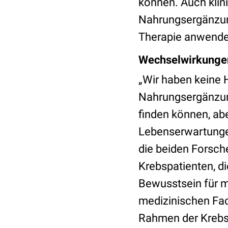
können. Auch klin
Nahrungsergänzung
Therapie anwendet
Wechselwirkungen
„Wir haben keine 
Nahrungsergänzun
finden können, ab
Lebenserwartunge
die beiden Forsch
Krebspatienten, d
Bewusstsein für 
medizinischen Fac
Rahmen der Krebst