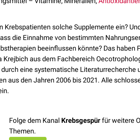
smittel – Vitamine, Mineralien,
Antioxidantie
 Krebspatienten solche Supplemente ein? Und
 dass die Einnahme von bestimmten Nahrungse
bstherapien beeinflussen könnte? Das haben P
la Krejbich aus dem Fachbereich Oecotropholog
durch eine systematische Literaturrecherche u
en aus den Jahren 2006 bis 2021. Alle schloss
ein.
Folge dem Kanal
Krebsgespür
für weitere 
Themen.