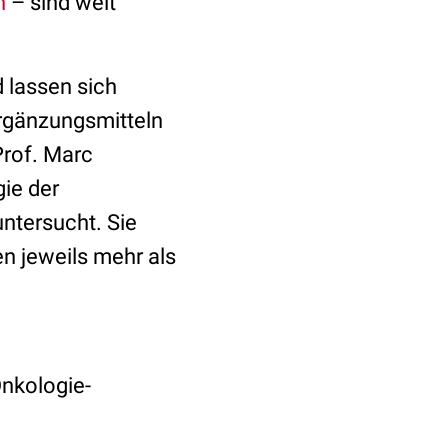
n
– sind weit
 lassen sich
rgänzungsmitteln
rof. Marc
ie der
ntersucht. Sie
en jeweils mehr als
Onkologie-