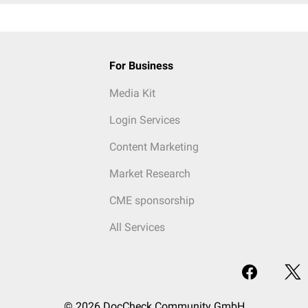
For Business
Media Kit
Login Services
Content Marketing
Market Research
CME sponsorship
All Services
© 2026 DocCheck Community GmbH