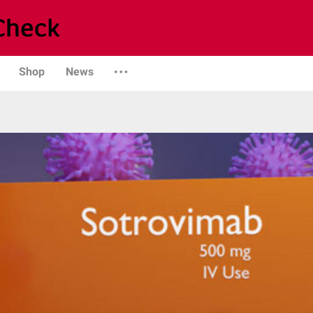
Shop
News