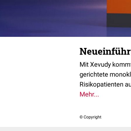
Neueinführ
Mit Xevudy kommt
gerichtete monokl
Risikopatienten a
Mehr...
© Copyright