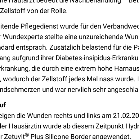
ne Hautarzt betreut die Nachbehandlung – Be
 Zellstoff von der Rolle.
itende Pflegedienst wurde für den Verbandwe
 Wundexperte stellte eine unzureichende Wun
dard entsprach. Zusätzlich belastend für die P
gang aufgrund ihrer Diabetes-insipidus-Erkrank
rankung, die durch eine extrem hohe Harnau
t), wodurch der Zellstoff jedes Mal nass wurde.
undschmerzen und war nervlich sehr angeschla
uf
zeigen die Wunden rechts und links am 21.02.2
er Hausärztin wurde ab diesem Zeitpunkt Hyd
®
r Zetuvit
Plus Silicone Border angewendet.