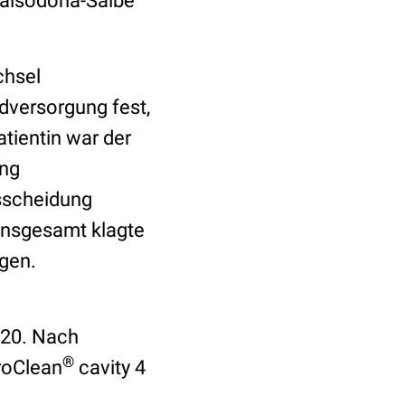
taisodona-Salbe
chsel
dversorgung fest,
atientin war der
ung
sscheidung
 Insgesamt klagte
gen.
020. Nach
®
roClean
cavity 4