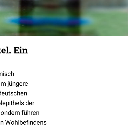
el. Ein
onisch
lem jüngere
 deutschen
lepithels der
 sondern führen
hen Wohlbefindens