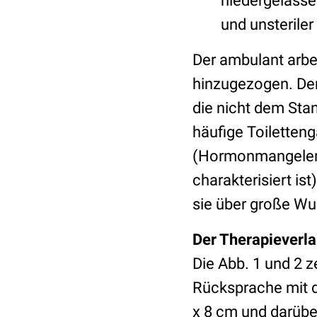
niedergelasse
und unsteriler
Der ambulant arbe
hinzugezogen. Der
die nicht dem Stan
häufige Toiletten
(Hormonmangelerk
charakterisiert is
sie über große W
Der Therapieverla
Die Abb. 1 und 2 
Rücksprache mit d
x 8 cm und darübe