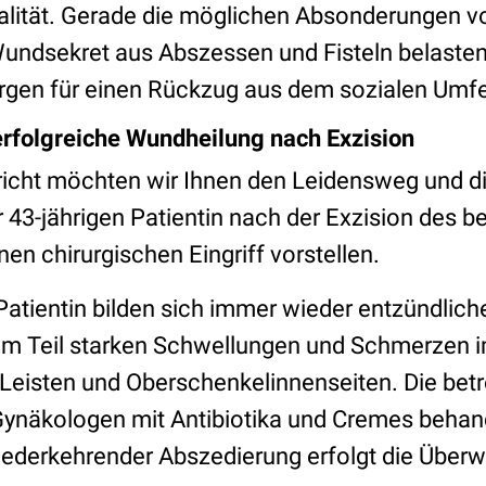
lität. Gerade die möglichen Absonderungen vo
ndsekret aus Abszessen und Fisteln belasten
rgen für einen Rückzug aus dem sozialen Umfe
 erfolgreiche Wundheilung nach Exzision
richt möchten wir Ihnen den Leidensweg und di
 43-jährigen Patientin nach der Exzision des b
n chirurgischen Eingriff vorstellen.
 Patientin bilden sich immer wieder entzündlic
um Teil starken Schwellungen und Schmerzen i
Leisten und Oberschenkelinnenseiten. Die betr
näkologen mit Antibiotika und Cremes behand
ederkehrender Abszedierung erfolgt die Überw