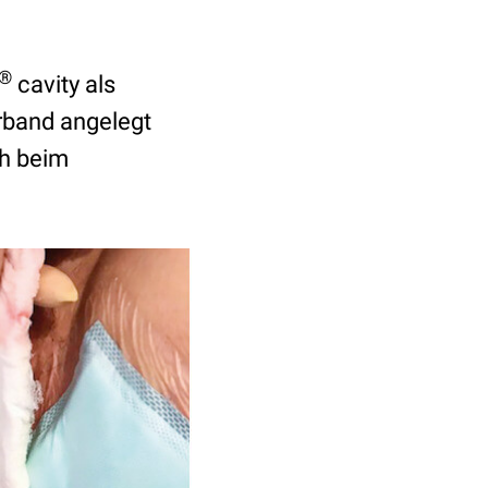
®
cavity als
rband angelegt
ch beim