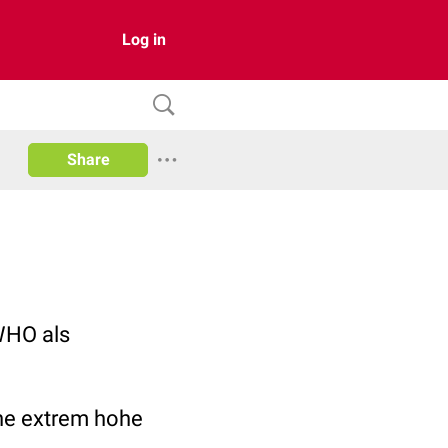
Log in
Share
WHO als
ine extrem hohe