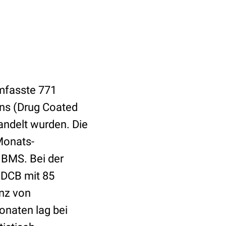
umfasste 771
ns (Drug Coated
andelt wurden. Die
Monats-
 BMS. Bei der
n DCB mit 85
enz von
naten lag bei