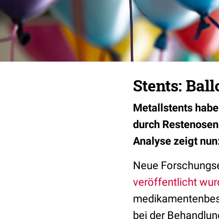
Stents: Bal
Metallstents haben
durch Restenosen 
Analyse zeigt nu
Neue Forschungse
veröffentlicht wu
medikamentenbesch
bei der Behandlun