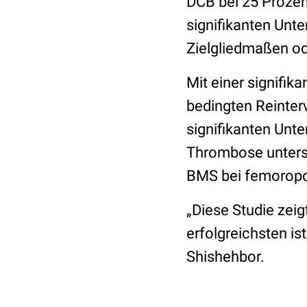
DCB bei 25 Prozent
signifikanten Unt
Zielgliedmaßen od
Mit einer signifik
bedingten Reinter
signifikanten Unt
Thrombose unters
BMS bei femoropop
„Diese Studie zeig
erfolgreichsten ist
Shishehbor.