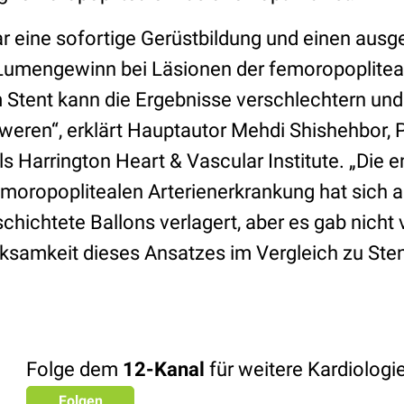
ar eine sofortige Gerüstbildung und einen aus
Lumengewinn bei Läsionen der femoropopliteal
 Stent kann die Ergebnisse verschlechtern un
eren“, erklärt Hauptautor Mehdi Shishehbor, 
ls Harrington Heart & Vascular Institute. „Die
moropoplitealen Arterienerkrankung hat sich a
ichtete Ballons verlagert, aber es gab nicht v
rksamkeit dieses Ansatzes im Vergleich zu Ste
Folge dem
12-Kanal
für weitere Kardiolog
Folgen