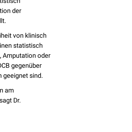
tistisch
tion der
lt.
heit von klinisch
nen statistisch
, Amputation oder
 DCB gegenüber
 geeignet sind.
en am
sagt Dr.