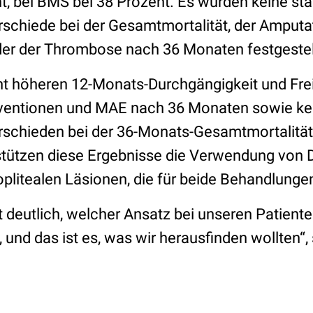
, bei BMS bei 38 Prozent. Es wurden keine sta
erschiede bei der Gesamtmortalität, der Amputa
er der Thrombose nach 36 Monaten festgestel
ant höheren 12-Monats-Durchgängigkeit und Frei
ventionen und MAE nach 36 Monaten sowie kei
erschieden bei der 36-Monats-Gesamtmortalität
tützen diese Ergebnisse die Verwendung von
litealen Läsionen, die für beide Behandlungen
t deutlich, welcher Ansatz bei unseren Patient
, und das ist es, was wir herausfinden wollten“, 