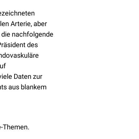
gezeichneten
en Arterie, aber
d die nachfolgende
Präsident des
 endovaskuläre
uf
iele Daten zur
nts aus blankem
ie-Themen.