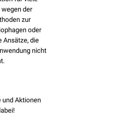
h wegen der
ethoden zur
riophagen oder
e Ansätze, die
 Anwendung nicht
ht.
e und Aktionen
abei!