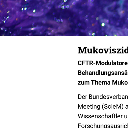
Mukoviszid
CFTR-Modulatoren
Behandlungsansät
zum Thema Mukovi
Der Bundesverband
Meeting (ScieM) a
Wissenschaftler un
Forschungsausric