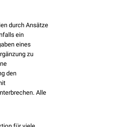
en durch Ansätze
falls ein
gaben eines
Ergänzung zu
ine
ng den
it
nterbrechen. Alle
ion für viele