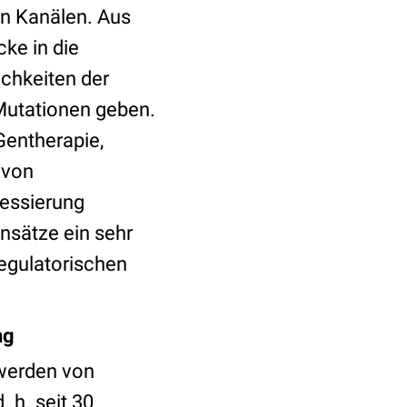
n Kanälen. Aus
cke in die
ichkeiten der
Mutationen geben.
Gentherapie,
 von
ressierung
Ansätze ein sehr
egulatorischen
ng
werden von
 h. seit 30