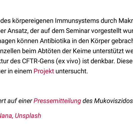
g des körpereigenen Immunsystems durch Mak
uer Ansatz, der auf dem Seminar vorgestellt wu
gen können Antibiotika in den Körper gebrach
zellen beim Abtöten der Keime unterstützt w
ktur des CFTR-Gens (ex vivo) ist denkbar. Dies
er in einem
Projekt
untersucht.
ert auf einer
Pressemitteilung
des Mukoviszidose
Nana, Unsplash