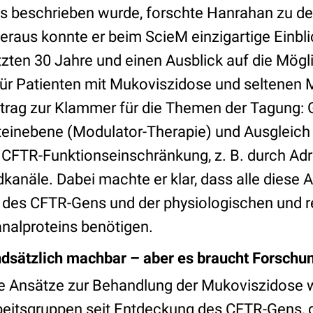
s beschrieben wurde, forschte Hanrahan zu de
eraus konnte er beim ScieM einzigartige Einbli
etzten 30 Jahre und einen Ausblick auf die Mögl
ür Patienten mit Mukoviszidose und seltenen 
trag zur Klammer für die Themen der Tagung: 
teinebene (Modulator-Therapie) und Ausgleich
CFTR-Funktionseinschränkung, z. B. durch Ad
idkanäle. Dabei machte er klar, dass alle diese 
 des CFTR-Gens und der physiologischen und r
nalproteins benötigen.
dsätzlich machbar – aber es braucht Forschu
e Ansätze zur Behandlung der Mukoviszidose 
eitsgruppen seit Entdeckung des CFTR-Gens, d.