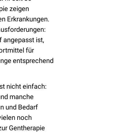
pie zeigen
en Erkrankungen.
ausforderungen:
 angepasst ist,
rtmittel für
Lunge entsprechend
st nicht einfach:
 und manche
n und Bedarf
vielen noch
zur Gentherapie