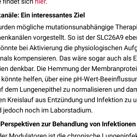
 findet sich
hier
.
anäle: Ein interessantes Ziel
rden mögliche mutationsunabhängige Therapi
nenkanälen vorgestellt. So ist der SLC26A9 eben
könnte bei Aktivierung die physiologischen Auf
nals kompensieren. Das wäre sogar auch als 
ien denkbar. Die Hemmung der Membranprote
önnte helfen, über eine pH-Wert-Beeinflussu
auf dem Lungenepithel zu normalisieren und dam
n Kreislauf aus Entzündung und Infektion zu u
d jedoch noch im Laborstadium.
e Perspektiven zur Behandlung von Infektionen
der Modulatoren ist die chronische Lungeninfekt