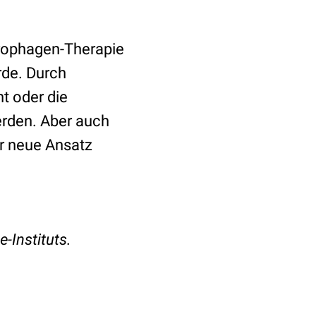
rophagen-Therapie
rde. Durch
t oder die
erden. Aber auch
er neue Ansatz
-Instituts.