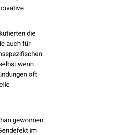
novative
kutierten die
ie auch für
onsspezifischen
 selbst wenn
ündungen oft
elle
rahan gewonnen
 Gendefekt im