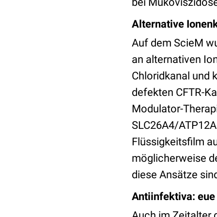
bei Mukoviszidose
Alternative Ionenk
Auf dem ScieM wu
an alternativen Io
Chloridkanal und 
defekten CFTR-Ka
Modulator-Therap
SLC26A4/ATP12A k
Flüssigkeitsfilm 
möglicherweise de
diese Ansätze sin
Antiinfektiva: eu
Auch im Zeitalter 