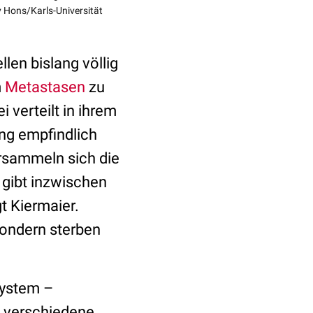
v Hons/Karls-Universität
len bislang völlig
m
Metastasen
zu
 verteilt in ihrem
ung empfindlich
ersammeln sich die
 gibt inzwischen
t Kiermaier.
sondern sterben
system –
n verschiedene