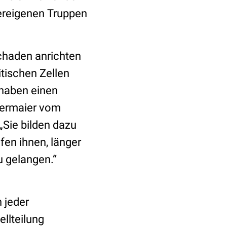
pereigenen Truppen
Schaden anrichten
itischen Zellen
haben einen
Kiermaier vom
„Sie bilden dazu
fen ihnen, länger
u gelangen.“
n jeder
llteilung