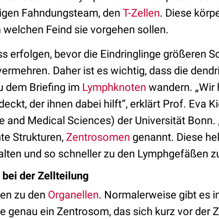
tigen Fahndungsteam, den
T-Zellen
. Diese kör
 welchen Feind sie vorgehen sollen.
s erfolgen, bevor die Eindringlinge größeren 
vermehren. Daher ist es wichtig, dass die dendr
u dem Briefing im
Lymphknoten
wandern. „Wir 
kt, der ihnen dabei hilft“, erklärt Prof. Eva 
fe and Medical Sciences) der Universität Bonn. 
te Strukturen,
Zentrosomen
genannt. Diese hel
halten und so schneller zu den Lymphgefäßen z
bei der Zellteilung
en zu den
Organellen
. Normalerweise gibt es i
 genau ein Zentrosom, das sich kurz vor der Ze