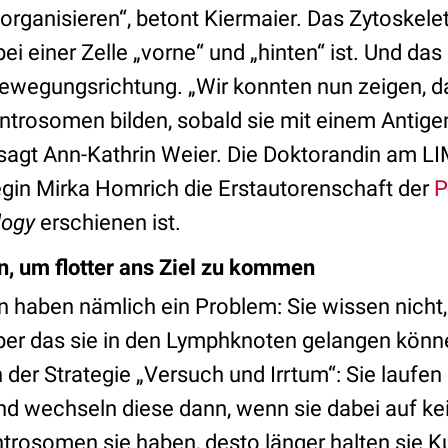
rganisieren“, betont Kiermaier. Das Zytoskele
ei einer Zelle „vorne“ und „hinten“ ist. Und da
 Bewegungsrichtung. „Wir konnten nun zeigen, d
ntrosomen bilden, sobald sie mit einem Antige
agt Ann-Kathrin Weier. Die Doktorandin am LIME
legin Mirka Homrich die Erstautorenschaft der
P
ology
erschienen ist.
n, um flotter ans Ziel zu kommen
en haben nämlich ein Problem: Sie wissen nicht
ber das sie in den Lymphknoten gelangen könne
 der Strategie „Versuch und Irrtum“: Sie laufen
und wechseln diese dann, wenn sie dabei auf k
trosomen sie haben, desto länger halten sie Kur