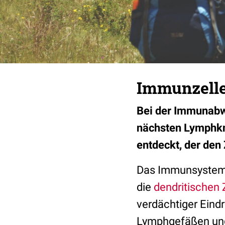
Immunzelle
Bei der Immunabw
nächsten Lymphkn
entdeckt, der den 
Das Immunsystem s
die
dendritischen 
verdächtiger Eindr
Lymphgefäßen und 