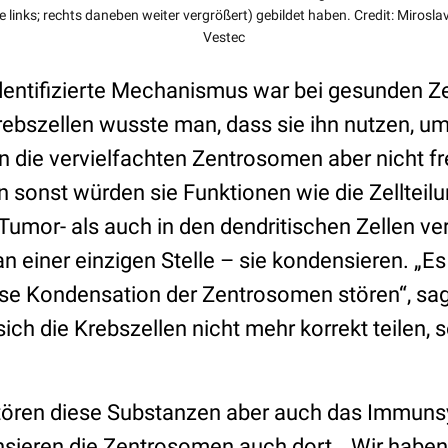
e links; rechts daneben weiter vergrößert) gebildet haben. Credit: Mirosla
Vestec
identifizierte Mechanismus war bei gesunden Zel
ebszellen wusste man, dass sie ihn nutzen, u
n die vervielfachten Zentrosomen aber nicht frei
n sonst würden sie Funktionen wie die Zellteil
 Tumor- als auch in den dendritischen Zellen v
n einer einzigen Stelle – sie kondensieren. „Es
iese Kondensation der Zentrosomen stören“, sag
ch die Krebszellen nicht mehr korrekt teilen, 
tören diese Substanzen aber auch das Immun
nsieren die Zentrosomen auch dort. „Wir habe