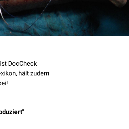
e ist DocCheck
exikon, hält zudem
ei!
oduziert"