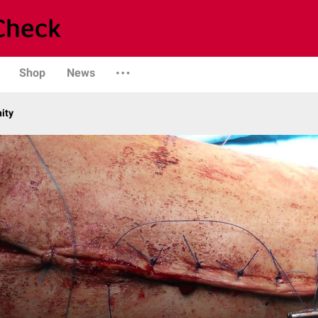
Shop
News
ity