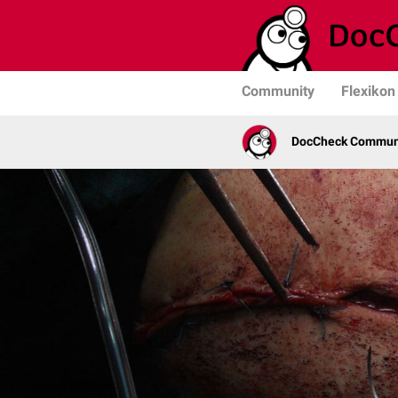
Community
Flexikon
DocCheck Commun