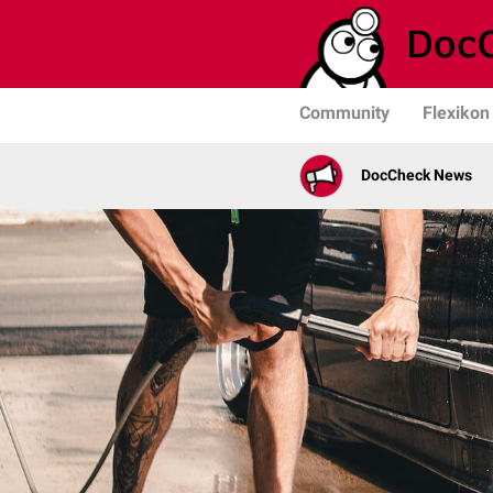
Community
Flexikon
DocCheck News