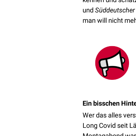
und
Süddeutscher
man will nicht meh
Ein bisschen Hint
Wer das alles ver
Long Covid seit L
Montagabend war n