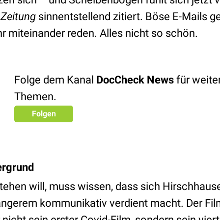
 Zeitung
sinnentstellend zitiert. Böse E-Mails g
r miteinander reden. Alles nicht so schön.
Folge dem Kanal
DocCheck News
für weit
Themen.
Folgen
ergrund
stehen will, muss wissen, dass sich Hirschhau
ängerem kommunikativ verdient macht. Der Fi
icht sein erster Covid-Film, sondern sein vier