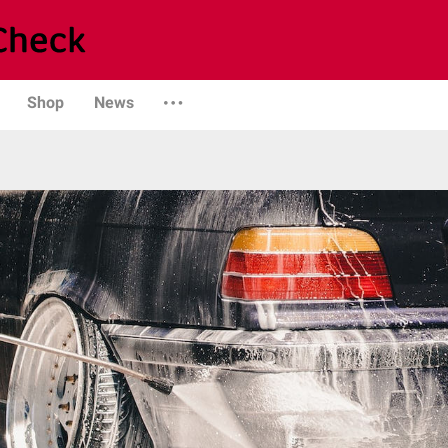
Shop
News