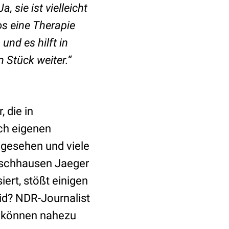
 sie ist vielleicht
os eine Therapie
nd es hilft in
 Stück weiter.“
 die in
ch eigenen
 gesehen und viele
irschhausen Jaeger
iert, stößt einigen
id? NDR-Journalist
ku können nahezu