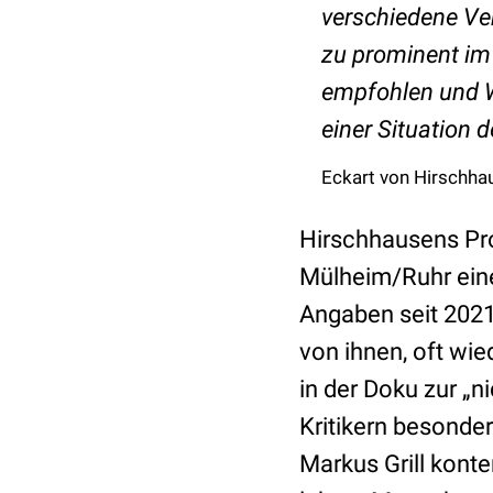
verschiedene Verf
zu prominent im 
empfohlen und Wu
einer Situation 
Eckart von Hirschha
Hirschhausens Prot
Mülheim/Ruhr eine
Angaben seit 2021 
von ihnen, oft wi
in der Doku zur „n
Kritikern besonde
Markus Grill kont