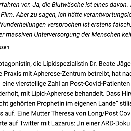
ahren vor. Ja, die Blutwäsche ist eines davon. Ja,
Film. Aber zu sagen, ich hätte verantwortungsl
nderheilungen versprochen ist erstens falsch, u
der massiven Unterversorgung der Menschen kein
usen
agonistin, die Lipidspezialistin Dr. Beate Jäger,
 Praxis mit Apherese-Zentrum betreibt, hat na
eine vierstellige Zahl an Post-Covid-Patienten
ederholt, mit Lipid-Apherese behandelt. Dass H
icht gehörten Prophetin im eigenen Lande“ stilis
rs auf. Eine Mutter Theresa von Long/Post Cov
erte auf Twitter mit Lazarus: „In einer ARD-Do