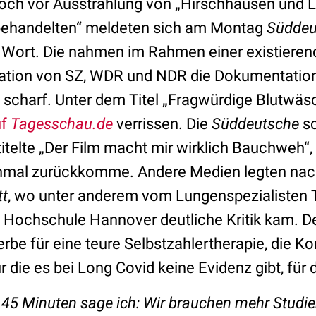
och vor Ausstrahlung von „Hirschhausen und L
ehandelten“ meldeten sich am Montag
Süddeu
 Wort. Die nahmen im Rahmen einer existieren
tion von SZ, WDR und NDR die Dokumentation 
ie scharf. Unter dem Titel „Fragwürdige Blutwä
uf
Tagesschau.de
verrissen. Die
Süddeutsche
sc
titelte „Der Film macht mir wirklich Bauchweh“, 
inmal zurückkomme. Andere Medien legten nac
tt
, wo unter anderem vom Lungenspezialisten 
 Hochschule Hannover deutliche Kritik kam. De
be für eine teure Selbstzahlertherapie, die K
 die es bei Long Covid keine Evidenz gibt, für 
n 45 Minuten sage ich: Wir brauchen mehr Studien