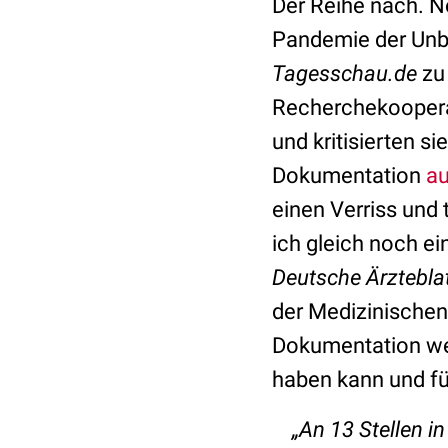
Der Reihe nach. N
Pandemie der Unb
Tagesschau.de
zu
Recherchekoopera
und kritisierten s
Dokumentation
a
einen Verriss und 
ich gleich noch e
Deutsche Ärztebla
der Medizinischen
Dokumentation wer
haben kann und für
„An 13 Stellen i