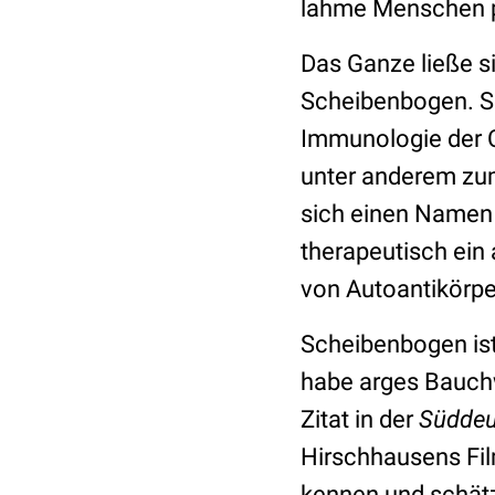
lahme Menschen pl
Das Ganze ließe s
Scheibenbogen. Sie
Immunologie der C
unter anderem zu
sich einen Namen g
therapeutisch ein
von Autoantikörpe
Scheibenbogen is
habe arges Bauchw
Zitat in der
Süddeu
Hirschhausens Fil
kennen und schätz