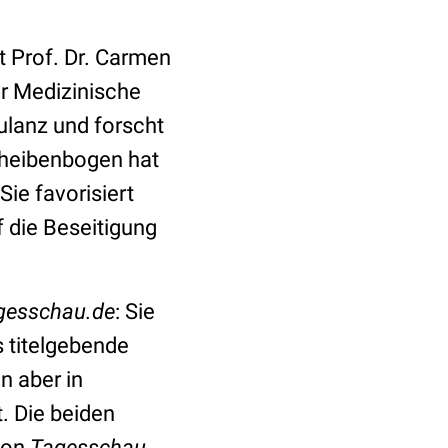
t Prof. Dr. Carmen
ür Medizinische
ulanz und forscht
cheibenbogen hat
ie favorisiert
 die Beseitigung
gesschau.de
: Sie
s titelgebende
n aber in
. Die beiden
von
Tagesschau