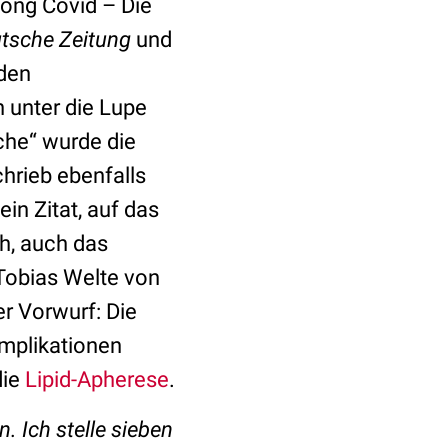
ong Covid – Die
tsche Zeitung
und
den
unter die Lupe
sche“ wurde die
hrieb ebenfalls
ein Zitat, auf das
h, auch das
Tobias Welte von
r Vorwurf: Die
omplikationen
die
Lipid-Apherese
.
. Ich stelle sieben