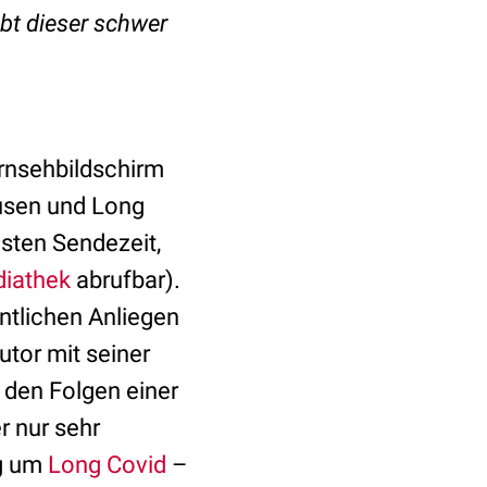
ebt dieser schwer
rnsehbildschirm
usen und Long
sten Sendezeit,
diathek
abrufbar).
ntlichen Anliegen
tor mit seiner
 den Folgen einer
r nur sehr
ng um
Long Covid
–