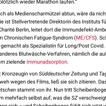
ötzlich wieder Marathon laufen.“
ich als Medienscharmützel abtun, wäre da nich
 ist Stellvertretende Direktorin des Instituts f
harité Berlin, leitet dort die Immundefekt-Amb
m Chronischen Fatigue-Syndrom (
ME/CFS
). S
emacht als Spezialistin für Long/Post Covid. S
 anderes Blutwäsche-Verfahren, nämlich die auf
rn zielende
Immunadsorption
.
t Kronzeugin von
Süddeutscher Zeitung
und
Ta
eh wegen des Films, ließ sie sich zitieren. Da
tschen
stammt von ihr. Nun tritt Scheibenboge
m mehrfach selbst auf, was die
SZ
verschweigt
en sich – und Scheibenbogen fühlt sich jetzt 