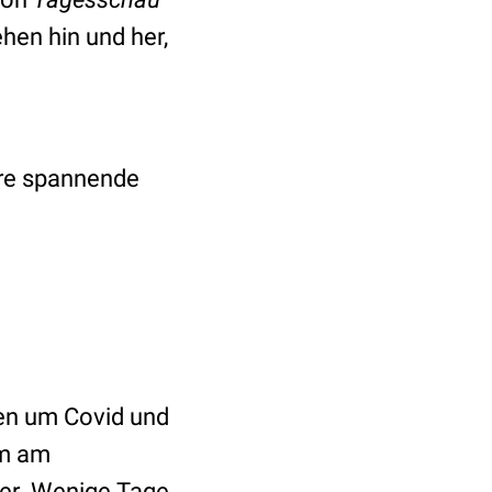
ehen hin und her,
ere spannende
sen um Covid und
lm am
ter. Wenige Tage