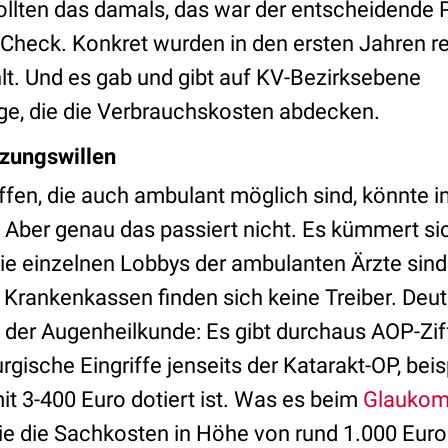
lten das damals, das war der entscheidende P
Check. Konkret wurden in den ersten Jahren r
t. Und es gab und gibt auf KV-Bezirksebene
e, die die Verbrauchskosten abdecken.
zungswillen
ffen, die auch ambulant möglich sind, könnte i
 Aber genau das passiert nicht. Es kümmert sic
e einzelnen Lobbys der ambulanten Ärzte sind 
 Krankenkassen finden sich keine Treiber. Deu
n der Augenheilkunde: Es gibt durchaus AOP-Zif
gische Eingriffe jenseits der Katarakt-OP, beis
it 3-400 Euro dotiert ist. Was es beim
Glauko
ie die Sachkosten in Höhe von rund 1.000 Eur