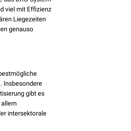
 viel mit Effizienz
nären Liegezeiten
rmen genauso
bestmögliche
n. Insbesondere
sierung gibt es
 allem
der intersektorale