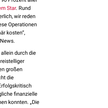
em Star
. Rund
rlich, wir reden
iese Operationen
är kosten“,
 News.
llein durch die
eistelliger
gen großen
ht die
rfolgskritisch
iche finanzielle
en konnten. „Die