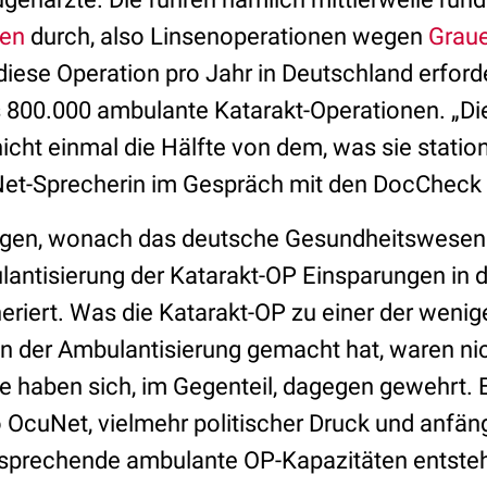
nen
durch, also Linsenoperationen wegen
Grau
iese Operation pro Jahr in Deutschland erforde
s 800.000 ambulante Katarakt-Operationen. „D
cht einmal die Hälfte von dem, was sie station
Net-Sprecherin im Gespräch mit den DocCheck
gen, wonach das deutsche Gesundheitswesen a
antisierung der Katarakt-OP Einsparungen in dr
eriert. Was die Katarakt-OP zu einer der weni
n der Ambulantisierung gemacht hat, waren nic
e haben sich, im Gegenteil, dagegen gewehrt. E
OcuNet, vielmehr politischer Druck und anfängl
tsprechende ambulante OP-Kapazitäten entsteh