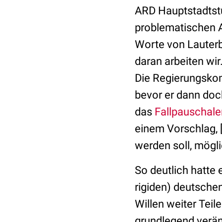
ARD Hauptstadtst
problematischen 
Worte von Lauterb
daran arbeiten wir
Die Regierungsko
bevor er dann doch
das
Fallpauschal
einem Vorschlag, 
werden soll, mögl
So deutlich hatte 
rigiden) deutsche
Willen weiter Teil
grundlegend verän