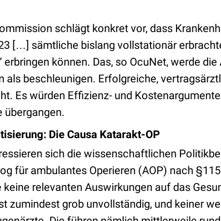
mmission schlägt konkret vor, dass Krankenh
3 […] sämtliche bislang vollstationär erbracht
erbringen können. Das, so OcuNet, werde die
 als beschleunigen. Erfolgreiche, vertragsärzt
. Es würden Effizienz- und Kostenargumente 
 übergangen.
tisierung: Die Causa Katarakt-OP
essieren sich die wissenschaftlichen Politikbe
alog für ambulantes Operieren (AOP) nach §115b
 keine relevanten Auswirkungen auf das Gesu
st zumindest grob unvollständig, und keiner we
enärzte. Die führen nämlich mittlerweile rund 