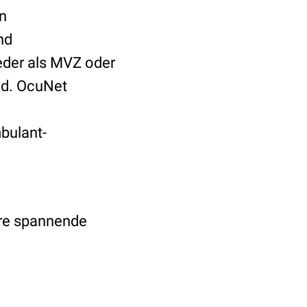
en
nd
eder als MVZ oder
nd. OcuNet
bulant-
ere spannende