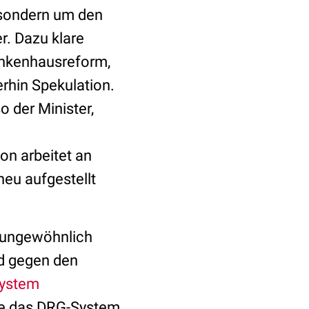
 sondern um den
. Dazu klare
ankenhausreform,
erhin Spekulation.
 der Minister,
n arbeitet an
eu aufgestellt
 (ungewöhnlich
nd gegen den
ystem
wie das DRG-System