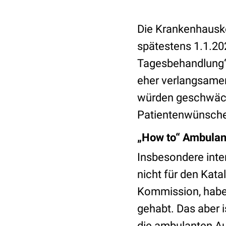
Die Krankenhausko
spätestens 1.1.202
Tagesbehandlung“ 
eher verlangsamen
würden geschwächt
Patientenwünsche
„How to“ Ambulan
Insbesondere inter
nicht für den Kat
Kommission, habe
gehabt. Das aber i
die ambulanten Aug