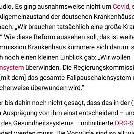
udio. Es ging ausnahmsweise nicht um
Covid
,
Allgemeinzustand der deutschen Krankenhäuser
ach: „Wir brauchen tatsächlich eine große Kr
.“ Wie diese Reform aussehen soll, das ist weit
mmission Krankenhaus kümmere sich darum, so
 noch einen kleinen Einblick gab: „Wir wollen
ensystem
überwinden. Die Regierungskommissio
[mit dem] das gesamte Fallpauschalensystem n
icherweise überwunden wird.“
er bis dahin noch nicht gesagt, dass das in der
n Ausprägung von ihm einst entscheidend – u
e des Gesundheitssystems – mitinitiierte
DRG-S
dert werden muss. Die Vorwürfe sind so alt 