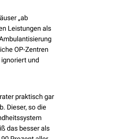
äuser „ab
en Leistungen als
 Ambulantisierung
liche OP-Zentren
ignoriert und
rater praktisch gar
. Dieser, so die
ndheitssystem
iß das besser als
90 Prozent aller