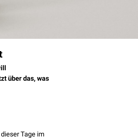
t
ill
tzt über das, was
 dieser Tage im