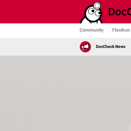
Community
Flexikon
DocCheck News