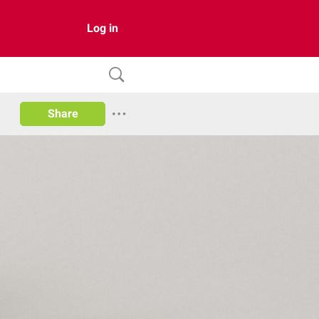
Log in
Share