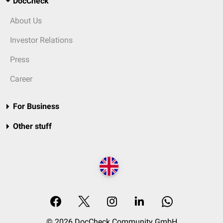
DocCheck
About Us
Investor Relations
Press
Career
For Business
Other stuff
© 2026 DocCheck Community GmbH