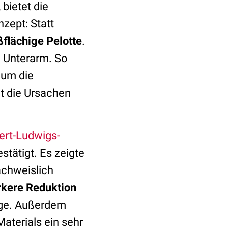
bietet die
zept: Statt
ßflächige Pelotte
.
 Unterarm. So
 um die
t die Ursachen
bert-Ludwigs-
tätigt. Es zeigte
achweislich
rkere Reduktion
ange. Außerdem
Materials ein sehr