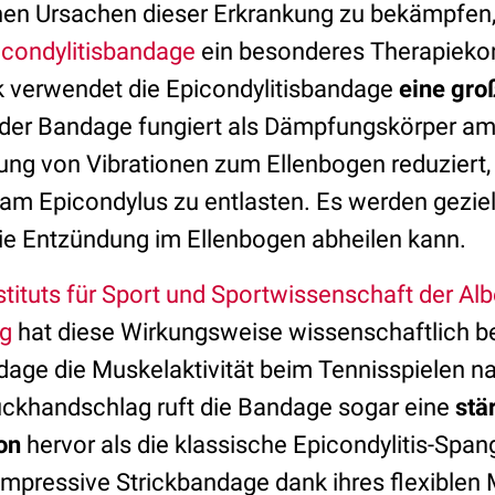
hen Ursachen dieser Erkrankung zu bekämpfen, 
icondylitisbandage
ein besonderes Therapiekon
 verwendet die Epicondylitisbandage
eine gro
 der Bandage fungiert als Dämpfungskörper am
tung von Vibrationen zum Ellenbogen reduziert,
m Epicondylus zu entlasten. Es werden geziel
ie Entzündung im Ellenbogen abheilen kann.
stituts für Sport und Sportwissenschaft der Al
rg
hat diese Wirkungsweise wissenschaftlich bes
ndage die Muskelaktivität beim Tennisspielen n
ückhandschlag ruft die Bandage sogar eine
stä
on
hervor als die klassische Epicondylitis-Sp
kompressive Strickbandage dank ihres flexiblen 