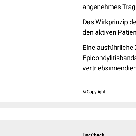
angenehmes Trag
Das Wirkprinzip d
den aktiven Patie
Eine ausführlich
Epicondylitisban
vertriebsinnendie
© Copyright
DocCheck