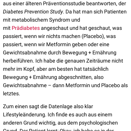
aus einer älteren
Präventionsstudie beantworten, der
Diabetes Prevention Study
.
Da hat man sich Patienten
mit metabolischem Syndrom und
mit
Prädiabetes
angeschaut
und hat geschaut, was
passiert, wenn wir nichts machen (Placebo), was
passiert, wenn wir Metformin geben oder eine
Gewichtsabnahme durch Bewegung + Ernährung
herbeiführen.
Ich habe die genauen Zeiträume nicht
mehr im Kopf, aber am besten hat tatsächlich
Bewegung + Ernährung abgeschnitten, also
Gewichtsabnahme – dann Metformin und
Placebo als
letztes.
Z
um einen sagt die Datenlage also klar
Lifestyleänderung. Ich finde es auch aus einem
anderen Grund wichtig,
a
us dem psychologischen
Grund
.
Der Patient lernt: Okay, ich habe es in der