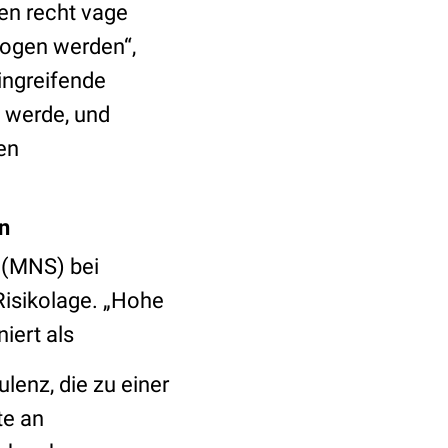
gen recht vage
wogen werden“,
ingreifende
 werde, und
en
n
 (MNS) bei
Risikolage. „Hohe
iert als
ulenz, die zu einer
te an