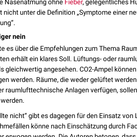
fte Nasenatmung ohne
Fieber
, gelegentliches H
t nicht unter die Definition „Symptome einer n
kung“.
iger nein
fte es über die Empfehlungen zum Thema Raum
n erhält ein klares Soll. Lüftungs- oder raum
s gleichwertig angesehen. CO2-Ampel können a
gen werden. Räume, die weder gelüftet werde
r raumlufttechnische Anlagen verfügen, sollen
t werden.
llte nicht“ gibt es dagegen für den Einsatz von 
ahmefällen könne nach Einschätzung durch Fa
ger erwogen werden. Die Autoren betonen, dass 