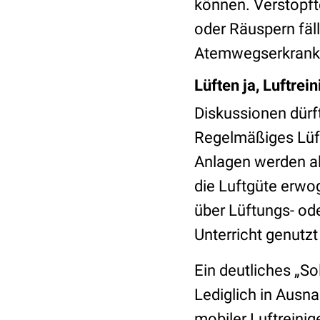
können. Verstop
oder Räuspern fäll
Atemwegserkran
Lüften ja, Luftrein
Diskussionen dür
Regelmäßiges Lüfte
Anlagen werden al
die Luftgüte erwo
über Lüftungs- ode
Unterricht genutz
Ein deutliches „So
Lediglich in Ausn
mobiler Luftreini