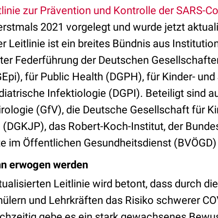
tlinie zur Prävention und Kontrolle der SARS-
rstmals 2021 vorgelegt und wurde jetzt aktuali
 Leitlinie ist ein breites Bündnis aus Instituti
ter Federführung der Deutschen Gesellschafte
Epi), für Public Health (DGPH), für Kinder- un
iatrische Infektiologie (DGPI). Beteiligt sind a
irologie (GfV), die Deutsche Gesellschaft für K
 (DGKJP), das Robert-Koch-Institut, der Bunde
te im Öffentlichen Gesundheitsdienst (BVÖGD) 
nn erwogen werden
tualisierten Leitlinie wird betont, dass durch
ülern und Lehrkräften das Risiko schwerer CO
ichzeitig gebe es ein stark gewachsenes Bewus