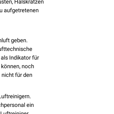
usten, Halskratzen
eu aufgetretenen
luft geben.
lufttechnische
ls Indikator für
n können, noch
 nicht für den
Luftreinigern.
chpersonal ein
Luftreiniger