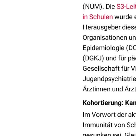
(NUM). Die
S3-Lei
in Schulen
wurde e
Herausgeber dieser
Organisationen un
Epidemiologie (DG
(DGKJ) und für päd
Gesellschaft für V
Jugendpsychiatrie
Ärztinnen und Ärz
Kohortierung: Ka
Im Vorwort der ak
Immunität von Sch
gesunken sei. Gle