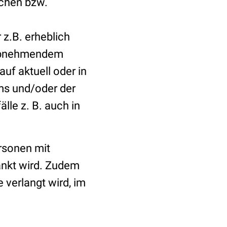
ichen bzw.
z.B. erheblich
abnehmendem
f aktuell oder in
ms und/oder der
lle z. B. auch in
ersonen mit
nkt wird. Zudem
 verlangt wird, im