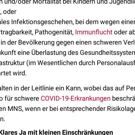
n und/oder Mortalität bei Kindern und Jugendl
, oder
ales Infektionsgeschehen, bei dem wegen einer 
tragbarkeit, Pathogenität,
Immunflucht
oder 
n der Bevölkerung gegen einen schweren Verlau
kunft eine Überlastung des Gesundheitssyste
rastruktur (im Wesentlichen durch Personalausfä
rtet wird.
en in der Leitlinie ein Kann, wobei das auf P
o für schwere
COVID-19-Erkrankungen
beschrä
en MNS, wenn er bei entsprechender Risikolage
n.
Klares Ja mit kleinen Einschränkungen