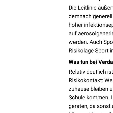
Die Leitlinie äuße
demnach generell 
hoher infektionse
auf aerosolgeneri
werden. Auch Sport
Risikolage Sport i
Was tun bei Verda
Relativ deutlich i
Risikokontakt: W
zuhause bleiben u
Schule kommen. I
geraten, da sonst