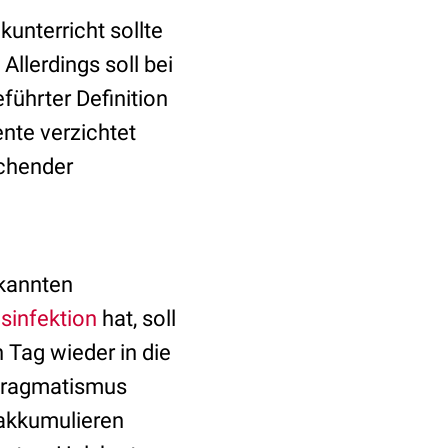
kunterricht sollte
llerdings soll bei
ührter Definition
nte verzichtet
echender
ekannten
infektion
hat, soll
Tag wieder in die
 Pragmatismus
 akkumulieren