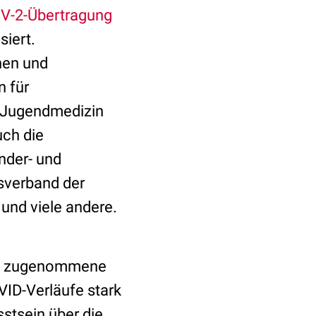
CoV-2-Übertragung
siert.
onen und
n für
d Jugendmedizin
uch die
inder- und
sverband der
und viele andere.
 die zugenommene
VID-Verläufe stark
stsein über die