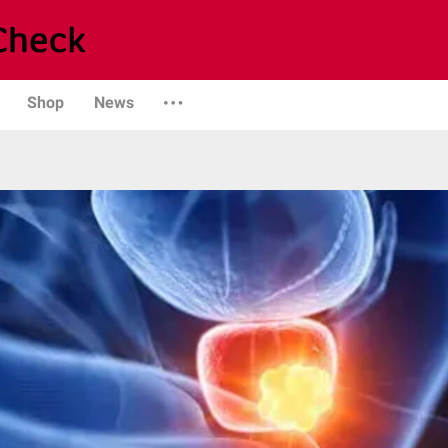
Shop
News