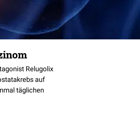
rzinom
agonist Relugolix
statakrebs auf
inmal täglichen