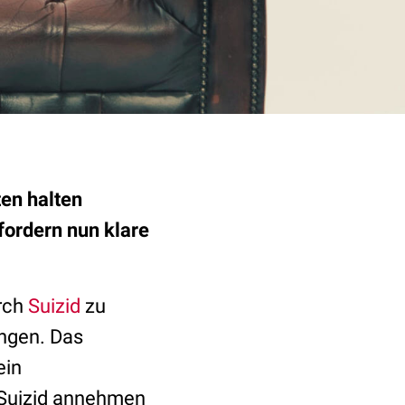
ten halten
fordern nun klare
rch
Suizid
zu
ungen. Das
ein
m Suizid annehmen