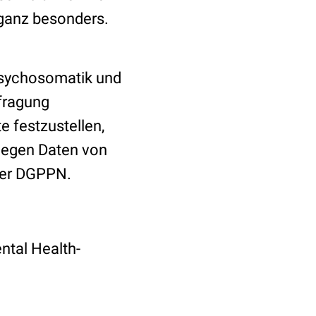
r ganz besonders.
 Psychosomatik und
fragung
e festzustellen,
liegen Daten von
 der DGPPN.
ntal Health-