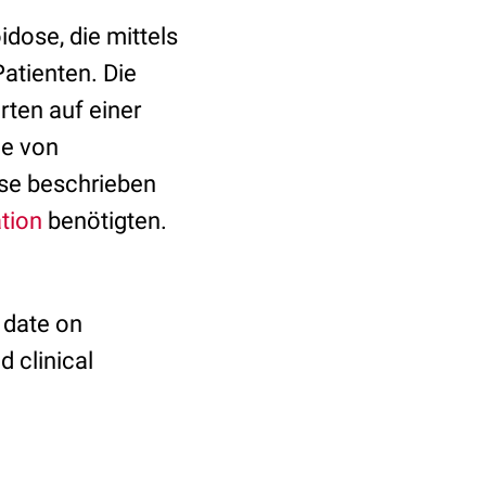
idose, die mittels
atienten. Die
ten auf einer
le von
ose beschrieben
tion
benötigten.
 date on
d clinical