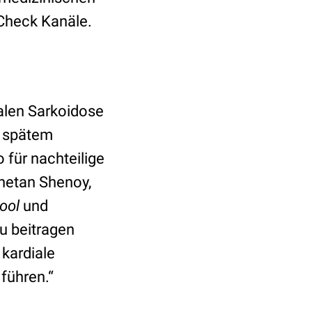
Check Kanäle.
alen Sarkoidose
t spätem
 für nachteilige
Chetan Shenoy,
ool
und
u beitragen
 kardiale
führen.“