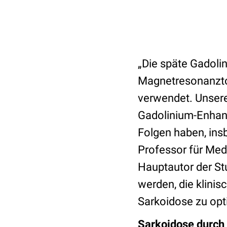
„Die späte Gadoli
Magnetresonanztom
verwendet. Unsere
Gadolinium-Enhanc
Folgen haben, ins
Professor für Med
Hauptautor der St
werden, die klinis
Sarkoidose zu opt
Sarkoidose durch