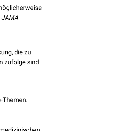
 möglicherweise
n
JAMA
kung, die zu
 zufolge sind
ie-Themen.
 medizinischen