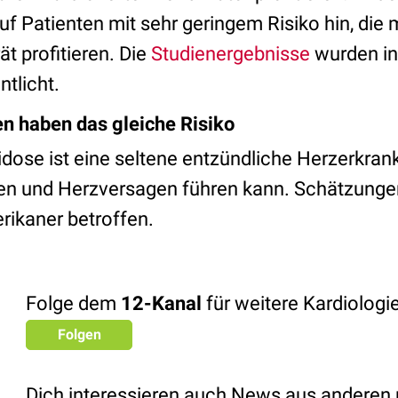
f Patienten mit sehr geringem Risiko hin, die
t profitieren. Die
Studienergebnisse
wurden i
ntlicht.
en haben das gleiche Risiko
idose ist eine seltene entzündliche Herzerkran
n und Herzversagen führen kann. Schätzungen
ikaner betroffen.
Folge dem
12-Kanal
für weitere Kardiolog
Folgen
Dich interessieren auch News aus anderen