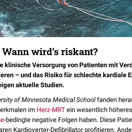
 Wann wird’s riskant?
e klinische Versorgung von Patienten mit Verd
eren – und das Risiko für schlechte kardiale 
eigen aktuelle Studien.
ersity of Minnesota Medical School
fanden hera
Merkmalen im
Herz-MRT
ein wesentlich höheres 
se
-bedingte negative Folgen haben. Diese Pati
ren Kardioverter-Defibrillator profitieren. An