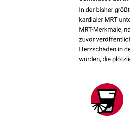
In der bisher größ
kardialer MRT unt
MRT-Merkmale, nac
zuvor veröffentli
Herzschäden in de
wurden, die plötz