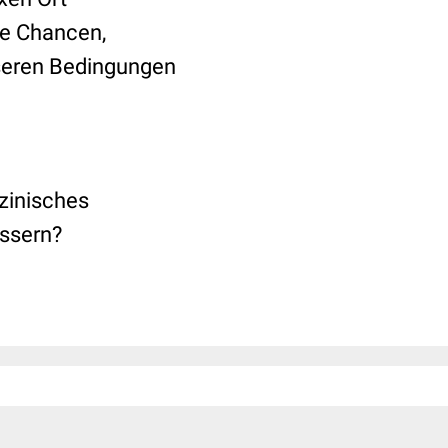
ie Chancen,
sseren Bedingungen
izinisches
essern?