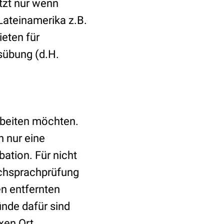
etzt nur wenn
 Lateinamerika z.B.
eten für
sübung (d.H.
arbeiten möchten.
n nur eine
ation. Für nicht
achsprachprüfung
en entfernten
ünde dafür sind
ixen Ort