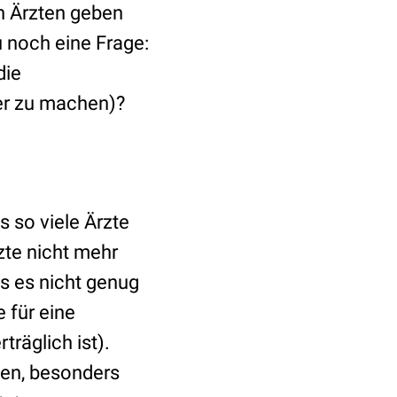
n Ärzten geben
u noch eine Frage:
die
er zu machen)?
s so viele Ärzte
rzte nicht mehr
ss es nicht genug
 für eine
träglich ist).
len, besonders