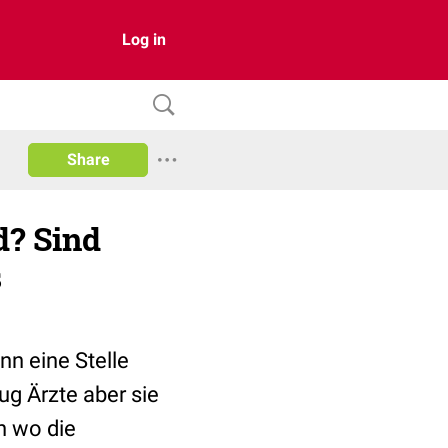
Log in
Share
d? Sind
s
nn eine Stelle
nug Ärzte aber sie
n wo die