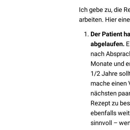
Ich gebe zu, die R
arbeiten. Hier ein
Der Patient h
abgelaufen.
E
nach Absprach
Monate und em
1/2 Jahre sol
mache einen V
nächsten paar
Rezept zu be
ebenfalls wei
sinnvoll – we