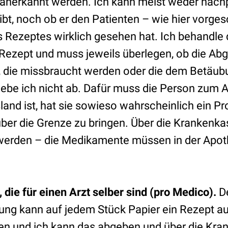
anerkannt werden. Ich kann meist weder nachp
gibt, noch ob er den Patienten – wie hier vorge
s Rezeptes wirklich gesehen hat. Ich behandle 
ezept und muss jeweils überlegen, ob die Abga
 die missbraucht werden oder die dem Betäub
gebe ich nicht ab. Dafür muss die Person zum A
land ist, hat sie sowieso wahrscheinlich ein P
er die Grenze zu bringen. Über die Krankenka
werden – die Medikamente müssen in der Apot
die für einen Arzt selber sind (pro Medico).
De
gung kann auf jedem Stück Papier ein Rezept au
n und ich kann das abgeben und über die Kra