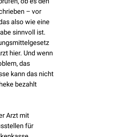
rüfen, ob es den
schrieben – vor
das also wie eine
be sinnvoll ist.
ungsmittelgesetz
rzt hier. Und wenn
roblem, das
sse kann das nicht
heke bezahlt
r Arzt mit
sstellen für
nkenkasse