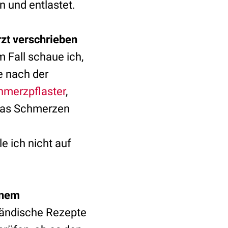
 und entlastet.
zt verschrieben
 Fall schaue ich,
e nach der
hmerzpflaster
,
twas Schmerzen
 ich nicht auf
inem
sländische Rezepte